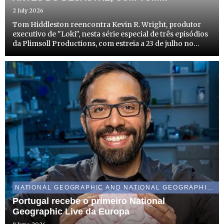
HIDDLESTON" A INOVADORA INVESTIGAÇÃO
2 July 2026
DA NATIONAL GEOGRAPHIC SOBRE AS
Tom Hiddleston reencontra Kevin R. Wright, produtor
ÚLTIMAS HORAS DA CIDADE
executivo de "Loki", nesta série especial de três episódios
da Plimsoll Productions, com estreia a 23 de julho no
Disney+ e a 27 de julho no canal National Geographic
NATIONAL GEOGRAPHIC AND NATIONAL GEOGRAPHIC WILD
Portugal recebe o primeiro National
Geographic Live da Europa