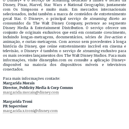
O Disney+ é o serviço de
streaming
dedicado a filmes e séries da
Disney, Pixar, Marvel, Star Wars e National Geographic, juntamente
com Os Simpsons e muito mais. Em mercados internacionais
selecionados, inclui também a marca de conteúdos de entretenimento
geral Star. O Disney+, o principal serviço de
streaming
direto ao
consumidor da The Walt Disney Company, pertence ao segmento
Disney Media & Entertainment Distribution. O serviço oferece um
conjunto de originais exclusivos que está em constante crescimento,
incluindo longas-metragens, documentários, séries de
live-action
e
animação, e curtas-metragens. Com acesso sem precedentes à longa
história da Disney, que reúne entretenimento incrível em cinema e
televisão, o Disney+ é também o serviço de
streaming
exclusivo para
os mais recentes lançamentos dos The Walt Disney Studios. Para mais
informações, visite disneyplus.com ou consulte a aplicação Disney+
disponível na maioria dos dispositivos móveis e televisivos
conectados.
Para mais informações contacte:
Margarida Morais
Director, Publicity Media & Corp Comms
margarida.morais@disney.com
Margarida Troni
PR Supervisor
margarida.x.troni@disney.com