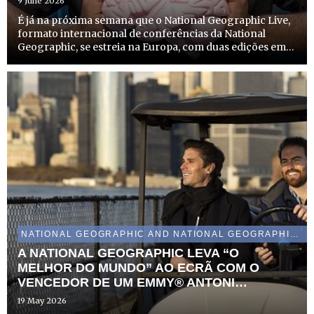
9 June 2026
É já na próxima semana que o National Geographic Live,
formato internacional de conferências da National
Geographic, se estreia na Europa, com duas edições em
Portugal. A edição em Lisboa tem lugar no dia 16 de
junho, no Museu do Oriente, e a do Porto acontece a 18
de ju...
NATIONAL GEOGRAPHIC AND NATIONAL GEOGRAPHIC WILD
A NATIONAL GEOGRAPHIC LEVA “O
MELHOR DO MUNDO” AO ECRÃ COM O
VENCEDOR DE UM EMMY® ANTONI
POROWSKI, NO MÊS DE JUNHO
19 May 2026