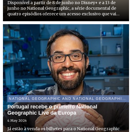
Disponível a partir de 8 de junho no Disney+ e a 13 de
junho no National Geographic, a série documental de
quatro episódios oferece um acesso exclusivo que vai
muito além dos guias turísticos, explorando a Cidade do
México, Paris, Londres e Nova Iorque
NATIONAL GEOGRAPHIC AND NATIONAL GEOGRAPHIC WILD
Portugal recebe o primeiro National
Geographic Live da Europa
4 May 2026
Já estão à venda os bilhetes para o National Geographic