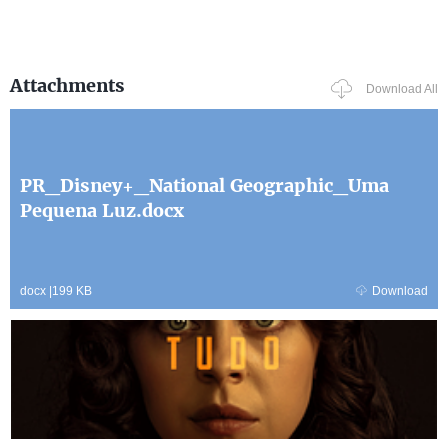
Attachments
Download All
PR_Disney+_National Geographic_Uma
Pequena Luz.docx
docx
|
199 KB
Download