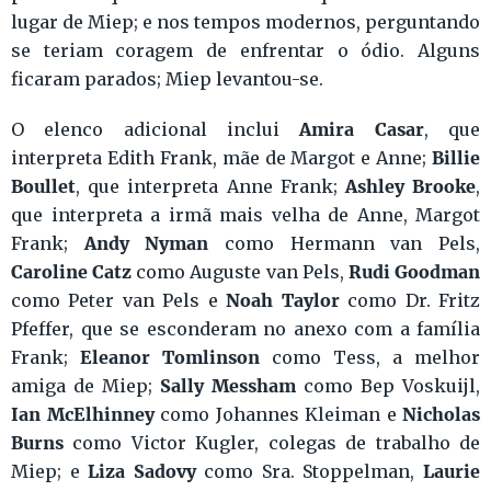
lugar de Miep; e nos tempos modernos, perguntando
se teriam coragem de enfrentar o ódio. Alguns
ficaram parados; Miep levantou-se.
Amira Casar
O elenco adicional inclui
, que
Billie
interpreta Edith Frank, mãe de Margot e Anne;
Boullet
Ashley Brooke
, que interpreta Anne Frank;
,
que interpreta a irmã mais velha de Anne, Margot
Andy Nyman
Frank;
como Hermann van Pels,
Caroline Catz
Rudi Goodman
como Auguste van Pels,
Noah Taylor
como Peter van Pels e
como Dr. Fritz
Pfeffer, que se esconderam no anexo com a família
Eleanor Tomlinson
Frank;
como Tess, a melhor
Sally Messham
amiga de Miep;
como Bep Voskuijl,
Ian McElhinney
Nicholas
como Johannes Kleiman e
Burns
como Victor Kugler, colegas de trabalho de
Liza Sadovy
Laurie
Miep; e
como Sra. Stoppelman,