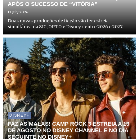
APÓS O SUCESSO DE “VITÓRIA”
13 July 2026
Duas novas produções de ficção vão ter estreia
simultânea na SIC, OPTO e Disney+ entre 2026 e 2027.
DISNEY+
FAZ AS MALAS! CAMP ROCK 3 ESTREIA A 13
DE AGOSTO NO DISNEY CHANNEL E NO DIA
SEGUINTE NO DISNEY+