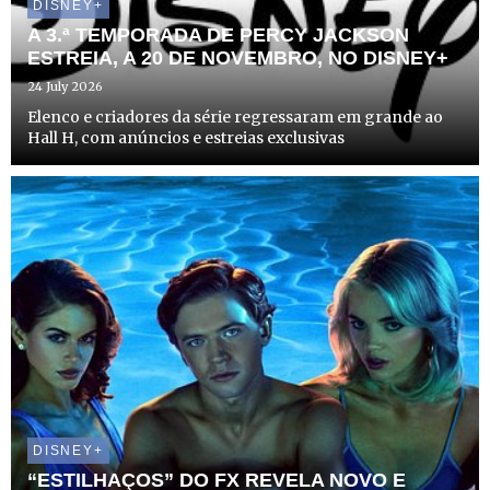
DISNEY+
A 3.ª TEMPORADA DE PERCY JACKSON
ESTREIA, A 20 DE NOVEMBRO, NO DISNEY+
24 July 2026
Elenco e criadores da série regressaram em grande ao
Hall H, com anúncios e estreias exclusivas
DISNEY+
“ESTILHAÇOS” DO FX REVELA NOVO E