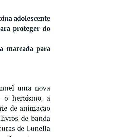
oína adolescente
para proteger do
ia marcada para
hannel uma nova
 o heroísmo, a
érie de animação
 livros de banda
uras de Lunella