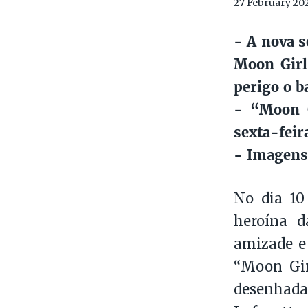
27 February 20
- A nova s
Moon Girl
perigo o b
- “Moon G
sexta-feir
- Imagens
No dia 10
heroína d
amizade e
“Moon Girl
desenhada