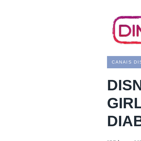
CANAIS DI
DIS
GIR
DIA