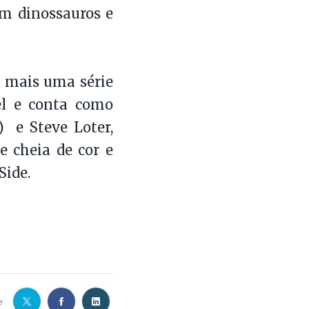
om dinossauros e
r mais uma série
el e conta como
) e Steve Loter,
 cheia de cor e
Side.
e