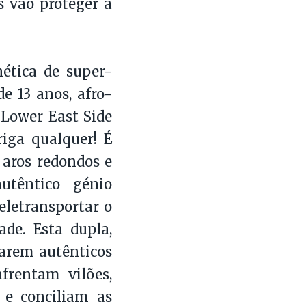
s vão proteger a
ética de super-
e 13 anos, afro-
Lower East Side
iga qualquer! É
 aros redondos e
utêntico génio
teletransportar o
ade. Esta dupla,
narem autênticos
frentam vilões,
 e conciliam as