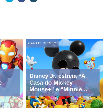
CANAIS DISNEY
Disney Jr. estreia “A
e
Casa do Mickey
Mouse+” e “Minnie
Toons: Hotel de
Animais” em setembro