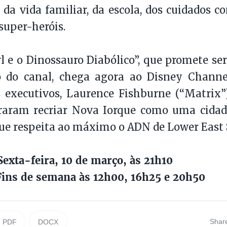
 da vida familiar, da escola, dos cuidados c
 super-heróis.
 e o Dinossauro Diabólico”, que promete se
o do canal, chega agora ao Disney Chann
 executivos, Laurence Fishburne (“Matrix”
raram recriar Nova Iorque como uma cidade
ue respeita ao máximo o ADN de Lower East 
exta-feira, 10 de março, às 21h10
Fins de semana às 12h00, 16h25 e 20h50
Shar
PDF
DOCX