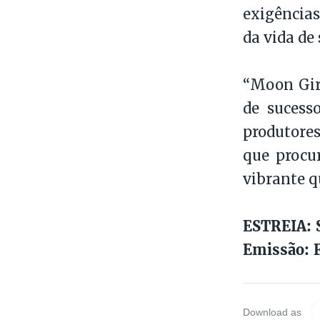
exigências
da vida de
“Moon Girl
de sucess
produtores
que procu
vibrante q
ESTREIA: S
Emissão: 
Download as