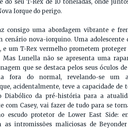
e do seu T-Rex de 10 toneladas, onde junto
Nova Iorque do perigo.
raz consigo uma abordagem vibrante e fren
 cenário nova-iorquino. Uma adolescente d
, e um T-Rex vermelho prometem proteger 
s. Mas Lunella não se apresenta uma rapar
nagem que se destaca pelos seus óculos de
cia fora do normal, revelando-se um a
, que, acidentalmente, teve a capacidade de 
 Diabólico da pré-história para a atualid
 com Casey, vai fazer de tudo para se tor
no escudo protetor de Lower East Side: en
 as intromissões maliciosas de Beyonder