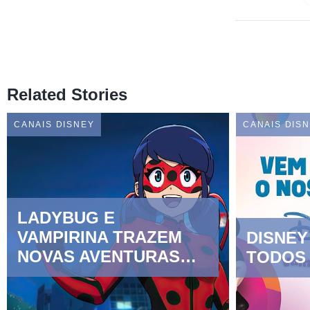
Related Stories
CANAIS DISNEY
CANAIS DIS
LADYBUG E
VAMPIRINA TRAZEM
DISNEY
NOVAS AVENTURAS
TODOS 
AO DISNEY CHANNEL