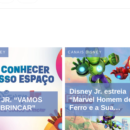
NEY
CANAIS DISNEY
Disney Jr. estreia
“Marvel Homem d
 JR. “VAMOS
Ferro e a Sua
BRINCAR”
Superequipa" em
setembro