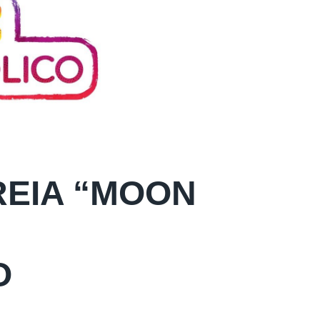
REIA “MOON
O