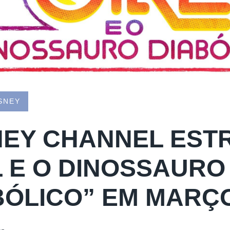
SNEY
NEY CHANNEL EST
L E O DINOSSAURO
BÓLICO” EM MARÇ