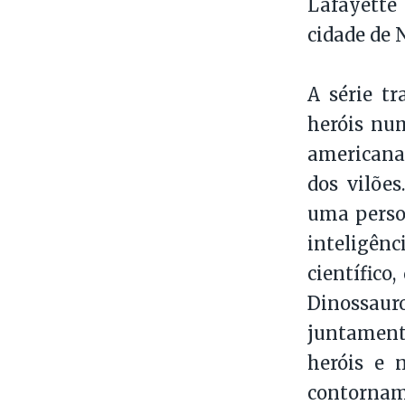
Lafayette 
cidade de 
A série t
heróis num
americana
dos vilõe
uma perso
inteligên
científico
Dinossauro
juntamente
heróis e 
contornam