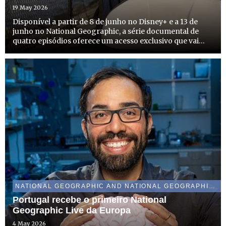
POROWSKI, NO MÊS DE JUNHO
19 May 2026
Disponível a partir de 8 de junho no Disney+ e a 13 de
junho no National Geographic, a série documental de
quatro episódios oferece um acesso exclusivo que vai
muito além dos guias turísticos, explorando a Cidade do
México, Paris, Londres e Nova Iorque
NATIONAL GEOGRAPHIC AND NATIONAL GEOGRAPHIC WILD
Portugal recebe o primeiro National
Geographic Live da Europa
4 May 2026