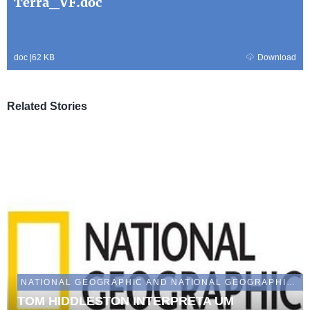
Terra_VF.doc
doc
|
62 KB
Download
Related Stories
NATIONAL GEOGRAPHIC AND NATIONAL GEOGRAPHIC WILD
TOM HIDDLESTON INTERPRETA UM