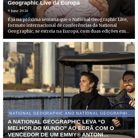
Geographic Live da Europa
9 June 2026
É já na próxima semana que o National Geographic Live,
formato internacional de conferências da National
Geographic, se estreia na Europa, com duas edições em
Portugal. A edição em Lisboa tem lugar no dia 16 de
junho, no Museu do Oriente, e a do Porto acontece a 18
de ju...
NATIONAL GEOGRAPHIC AND NATIONAL GEOGRAPHIC WILD
A NATIONAL GEOGRAPHIC LEVA “O
MELHOR DO MUNDO” AO ECRÃ COM O
VENCEDOR DE UM EMMY® ANTONI