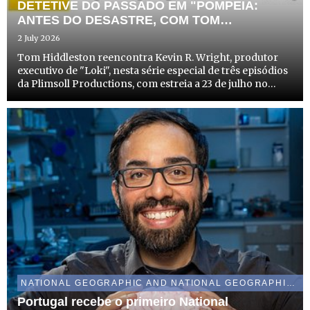
DETETIVE DO PASSADO EM "POMPEIA:
ANTES DO DESASTRE, COM TOM
HIDDLESTON" A INOVADORA INVESTIGAÇÃO
2 July 2026
DA NATIONAL GEOGRAPHIC SOBRE AS
Tom Hiddleston reencontra Kevin R. Wright, produtor
ÚLTIMAS HORAS DA CIDADE
executivo de "Loki", nesta série especial de três episódios
da Plimsoll Productions, com estreia a 23 de julho no
Disney+ e a 27 de julho no canal National Geographic
NATIONAL GEOGRAPHIC AND NATIONAL GEOGRAPHIC WILD
Portugal recebe o primeiro National