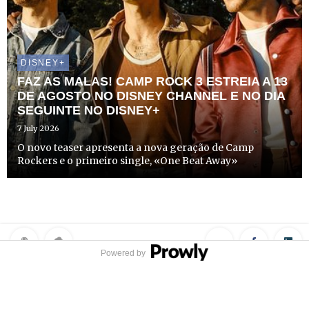
DISNEY+
FAZ AS MALAS! CAMP ROCK 3 ESTREIA A 13
DE AGOSTO NO DISNEY CHANNEL E NO DIA
SEGUINTE NO DISNEY+
7 July 2026
O novo teaser apresenta a nova geração de Camp
Rockers e o primeiro single, «One Beat Away»
Powered by
Privacy Policy