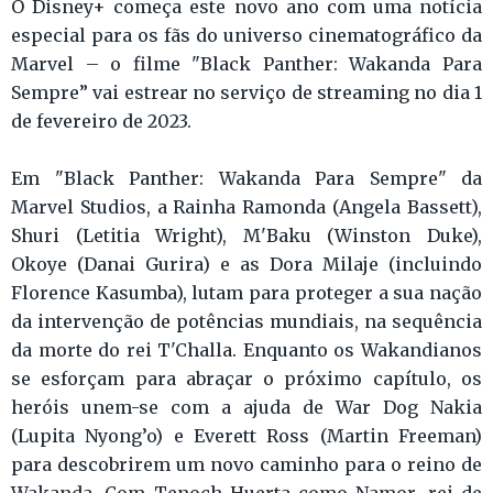
O Disney+ começa este novo ano com uma notícia
especial para os fãs do universo cinematográfico da
Marvel – o filme "Black Panther: Wakanda Para
Sempre” vai estrear no serviço de streaming no dia 1
de fevereiro de 2023.
Em "Black Panther: Wakanda Para Sempre" da
Marvel Studios, a Rainha Ramonda (Angela Bassett),
Shuri (Letitia Wright), M'Baku (Winston Duke),
Okoye (Danai Gurira) e as Dora Milaje (incluindo
Florence Kasumba), lutam para proteger a sua nação
da intervenção de potências mundiais, na sequência
da morte do rei T'Challa. Enquanto os Wakandianos
se esforçam para abraçar o próximo capítulo, os
heróis unem-se com a ajuda de War Dog Nakia
(Lupita Nyong’o) e Everett Ross (Martin Freeman)
para descobrirem um novo caminho para o reino de
Wakanda. Com Tenoch Huerta como Namor, rei de