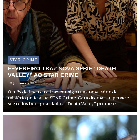
STAR CRIME
FEVEREIRO TRAZ NOVA SÉRIE “DEATH
VALLEY” AO STAR CRIME
30 January 2026
O mês de fevereiro traz consigo uma nova série de
mistério policial ao STAR Crime. Com drama, suspense e
segredos bem guardados, “Death Valley” promete
envolver os telespectadores com investigações
complexas numa pequena comunidade rural do País de
Gales.