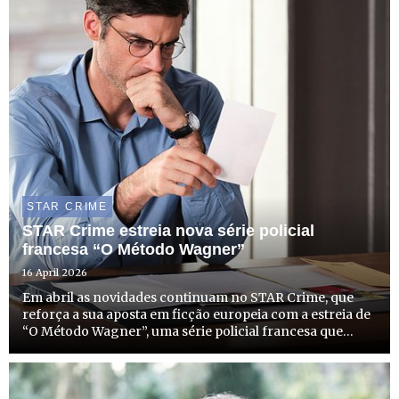
STAR CRIME
STAR Crime estreia nova série policial
francesa “O Método Wagner”
16 April 2026
Em abril as novidades continuam no STAR Crime, que
reforça a sua aposta em ficção europeia com a estreia de
“O Método Wagner”, uma série policial francesa que
chega ao canal no dia 21 de abril, terça-feira, às 22h00,
com emissão todas as terças-feiras à mesma hora.