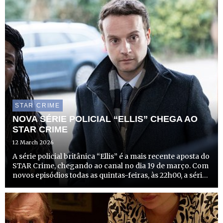
STAR CRIME
NOVA SÉRIE POLICIAL “ELLIS” CHEGA AO
STAR CRIME
12 March 2026
A série policial britânica “Ellis” é a mais recente aposta do
STAR Crime, chegando ao canal no dia 19 de março. Com
novos episódios todas as quintas-feiras, às 22h00, a série
promete mergulhar os espectadores em investigações
complexas e cheias de suspense no norte de In...