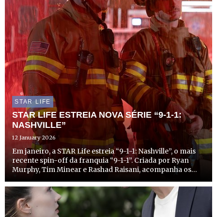
STAR LIFE
STAR LIFE ESTREIA NOVA SÉRIE “9-1-1:
NASHVILLE”
12 January 2026
Em janeiro, a STAR Life estreia “9-1-1: Nashville”, o mais
recente spin-off da franquia “9-1-1”. Criada por Ryan
Murphy, Tim Minear e Rashad Raisani, acompanha os
socorristas de Nashville, no Tennessee, incluindo
bombeiros, paramédicos e polícias da cidade, enquanto
enfr...