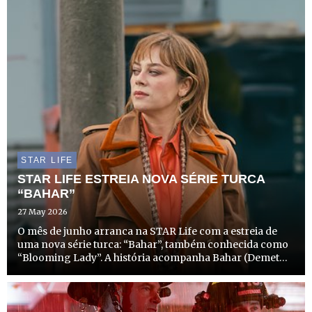
STAR LIFE
STAR LIFE ESTREIA NOVA SÉRIE TURCA
“BAHAR”
27 May 2026
O mês de junho arranca na STAR Life com a estreia de
uma nova série turca: “Bahar”, também conhecida como
“Blooming Lady”. A história acompanha Bahar (Demet
Evgâr) – a protagonista que dá nome à série.