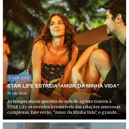
STAR LIFE
STAR LIFE ESTREIA“AMOR DA MINHA VIDA”
30 July 2026
As temperaturas quentes do mês de agosto trazem à
STAR Life os enredos irresistíveis das relações amorosas
complexas. Este verão, “Amor da Minha Vida”, o grande
sucesso do Disney+ no Brasil, chega a Portugal, com
estreia marcada para dia 14 de agosto, a partir das
22h20,...