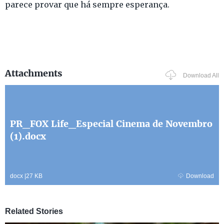
parece provar que há sempre esperança.
Attachments
Download All
PR_FOX Life_Especial Cinema de Novembro
(1).docx
docx
|
27 KB
Download
Related Stories