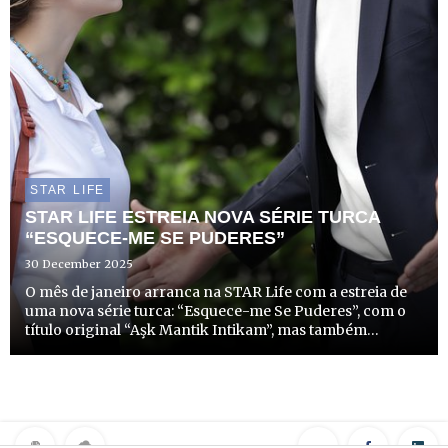
STAR LIFE
STAR LIFE ESTREIA NOVA SÉRIE TURCA
“ESQUECE-ME SE PUDERES”
30 December 2025
O mês de janeiro arranca na STAR Life com a estreia de
uma nova série turca: “Esquece-me Se Puderes”, com o
título original “Aşk Mantik Intikam”, mas também
conhecida como “Love, Reason, Get Even”. Trata-se de
uma adaptação do drama coreano de sucesso “Cunning
Single Lad...