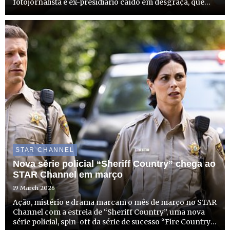
fotojornalista e ex-presidiário caído em desgraça, que
recomeça a vida como investigador privado no
solarengo e criminoso Sul da Flórida. A estreia desta
produção que com...
STAR CHANNEL
Nova série policial “Sheriff Country” chega ao
STAR Channel em março
19 March 2026
Ação, mistério e drama marcam o mês de março no STAR
Channel com a estreia de “Sheriff Country”, uma nova
série policial, spin-off da série de sucesso “Fire Country”.