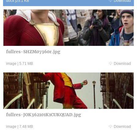
docx
|
25.1 KB
Download
fullres-SHZM07360r.jpg
image
|
5.71 MB
Download
fullres-JOK362101K1CUKQUAD.jpg
image
|
7.48 MB
Download