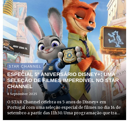
um toque de nostalgia modernizada, para mostrar que
aquilo que nos ...
STAR CHANNEL
ESPECIAL 5º ANIVERSÁRIO DISNEY+: UMA
SELEÇÃO DE FILMES IMPERDÍVEL NO STAR
CHANNEL
8 September 2025
O STAR Channel celebra os 5 anos do Disney+ em
Portugal com uma seleção especial de filmes no dia 14 de
setembro a partir das 11h30. Uma programação que traz
histórias que fazem sonhar, grandes clássicos adaptados
em imagem real, heróis inesquecíveis e galáxias