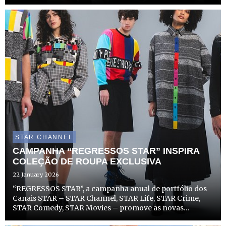
No dia 31 de março, a partir das 22h15, o STAR Channel
não só começa a emitir esta nova e entusiasmante ...
STAR CHANNEL
CAMPANHA “REGRESSOS STAR” INSPIRA
COLEÇÃO DE ROUPA EXCLUSIVA
22 January 2026
“REGRESSOS STAR”, a campanha anual de portfólio dos
Canais STAR – STAR Channel, STAR Life, STAR Crime,
STAR Comedy, STAR Movies – promove as novas
temporadas de séries e filmes de sucesso dos canais, com