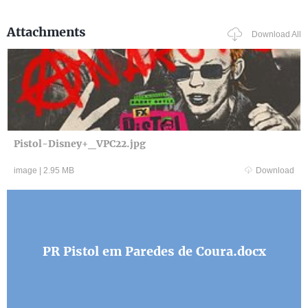
Attachments
Download All
Pistol-Disney+_VPC22.jpg
image
|
2.95 MB
Download
PR Pistol em Paredes de Coura.docx