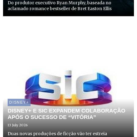
Do produtor executivo Ryan Murphy, baseada no
aclamado romance bestseller de Bret Easton Ellis
DISNEY+
DISNEY+ E SIC EXPANDEM COLABORAÇÃO
APÓS O SUCESSO DE “VITÓRIA”
13 July 2026
Duas novas produções de ficção vão ter estreia