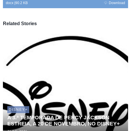
docx
|
90.2 KB
Download
Related Stories
DISNEY+
A 3.ª TEMPORADA DE PERCY JACKSON
ESTREIA, A 20 DE NOVEMBRO, NO DISNEY+