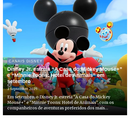
CANAIS DISNEY
Disney Jr. estreia “A Casa do Mickey Mouse+”
e “Minnie Toons: Hotel de Animais” em
setembro
2 September 2025
Em setembro, o Disney Jr. estreia “A Casa do Mickey
Mouse+” e “Minnie Toons: Hotel de Animais”, com os
companheiros de aventuras preferidos dos mais
pequenos, o Mickey,a Minnie e os seus amigos. As duas
séries têm estreia marcada para dia 8 de setembro, a
partir das 8h30...