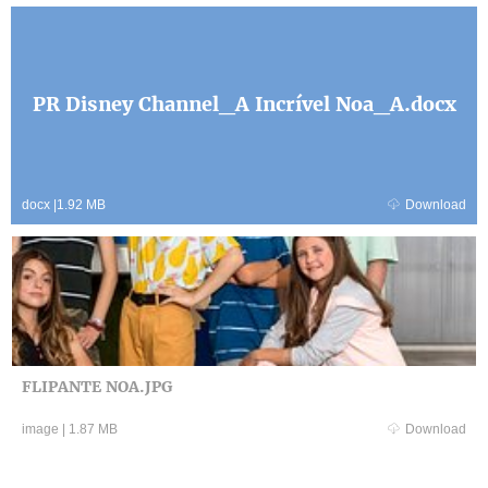
PR Disney Channel_A Incrível Noa_A.docx
docx
|
1.92 MB
Download
FLIPANTE NOA.JPG
image
|
1.87 MB
Download