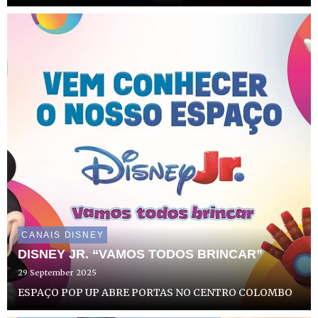
heroína Marinette regressa para mais uma missão
internacional em “Miraculous World: As Aventuras de
Ladybug em Tóquio, S...
CANAIS DISNEY
DISNEY JR. “VAMOS TODOS BRINCAR”
29 September 2025
ESPAÇO POP UP ABRE PORTAS NO CENTRO COLOMBO