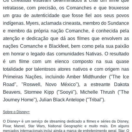
Os cineastas estavam determinados a criar um filme que
retratasse, com precisão, os Comanches e que trouxesse
um grau de autenticidade que fosse fiel aos seus povos
indígenas. Myers, aclamada cineasta, membro do Sundance
e membro da própria nação Comanche, é conhecida pela
atenção e dedicação que dá aos filmes que envolvem as
nações Comanche e Blackfeet, bem como pela sua paixão
em honrar o legado das comunidades Nativas. O resultado
é um filme com um elenco composto na sua quase
totalidade por talentosos atores nativos e com origem nas
Primeiras Nações, incluindo Amber Midthunder ("The Ice
Road", "Roswell, Novo México"), a estreante Dakota
Beavers, Stormee Kipp ("Sooyii"), Michelle Thrush ("The
Journey Home"), Julian Black Antelope ("Tribal").
Sobre o Disney+
O Disney+ é um serviço de streaming dedicado a filmes e séries da Disney,
Pixar, Marvel, Star Wars, National Geographic e muito mais. Em alguns
mercados internacionais inclui ainda a marca de entretenimento geral, Star. O