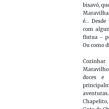
bisavó, qu
Maravilha
é… Desde 
com algun
flutua – p
Ou como di
Cozinhar
Maravilhos
doces e 
principal
aventuras
Chapelito,