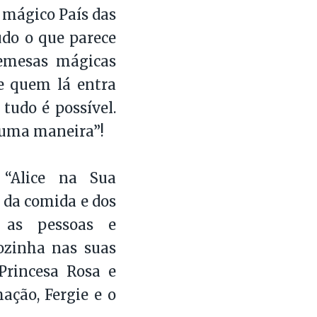
o mágico País das
do o que parece
emesas mágicas
de quem lá entra
tudo é possível.
á uma maneira”!
“Alice na Sua
 da comida e dos
 as pessoas e
ozinha nas suas
Princesa Rosa e
ação, Fergie e o