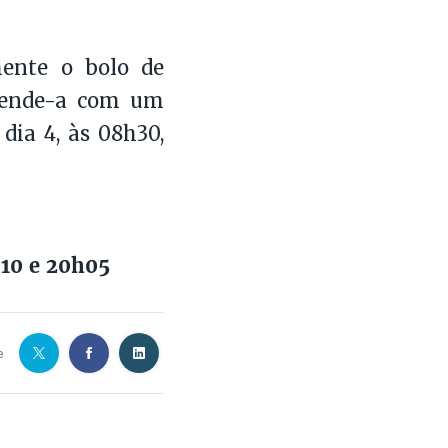
mente o bolo de
reende-a com um
 dia 4, às 08h30,
h10 e 20h05
e