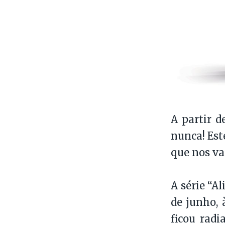
A partir d
nunca! Est
que nos vai
A série “A
de junho, 
ficou radi