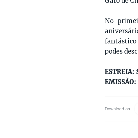
Gato de Ch
No primei
aniversár
fantástico
podes desc
ESTREIA: S
EMISSÃO: 
Download as