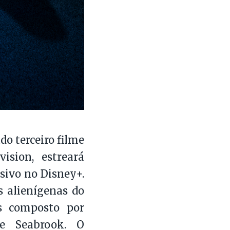
o terceiro filme
ision, estreará
sivo no Disney+.
s alienígenas do
es composto por
de Seabrook. O