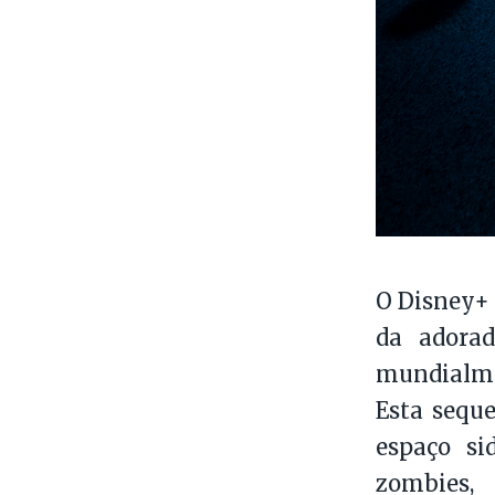
O Disney+ 
da adorad
mundialmen
Esta sequ
espaço si
zombies,