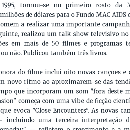
1995, tornou-se no primeiro rosto da 
milhões de dólares para o Fundo MAC AIDS 
homem a realizar uma importante campanha
uinte, realizou um talk show televisivo n
ções em mais de 50 filmes e programas tel
ou não. Publicou também três livros.
nora do filme inclui oito novas canções e 
m novo ritmo ao aproximarem-se das tendên
po que incorporam um som "fora deste m
asion" começa com uma vibe de ficção cientí
 que evoca "Close Encounters". As novas ca
 incluindo uma terceira interpretação 
Someday" — refletem o crescimento e a 