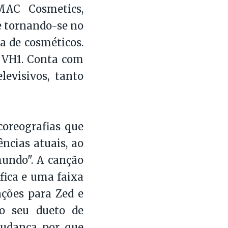
MAC Cosmetics,
e tornando-se no
 de cosméticos.
o VH1. Conta com
evisivos, tanto
coreografias que
cias atuais, ao
undo". A canção
fica e uma faixa
nções para Zed e
do seu dueto de
mudança por que