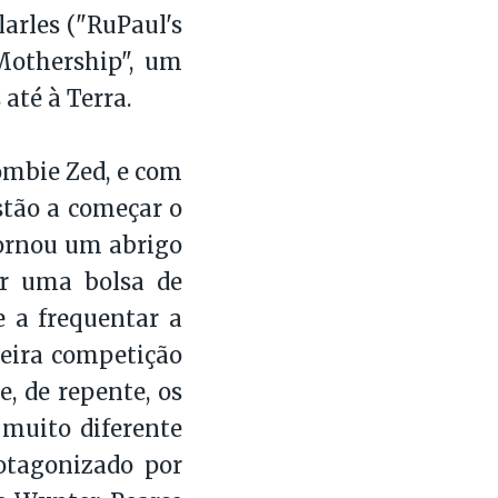
arles ("RuPaul's
Mothership", um
até à Terra.
mbie Zed, e com
stão a começar o
tornou um abrigo
r uma bolsa de
e a frequentar a
meira competição
, de repente, os
 muito diferente
otagonizado por