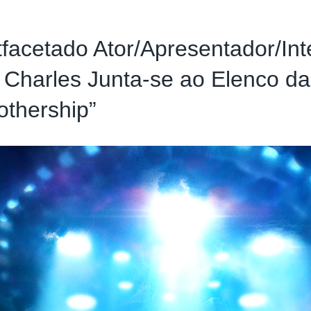
tfacetado Ator/Apresentador/Int
 Charles Junta-se ao Elenco d
othership”