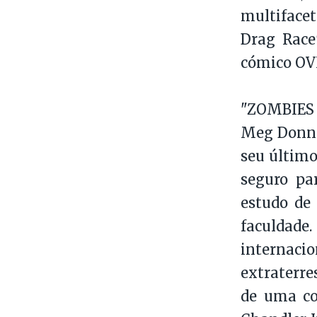
multifacet
Drag Race
cómico OVN
"ZOMBIES 
Meg Donnel
seu último
seguro pa
estudo de
faculdade.
internacio
extraterr
de uma co