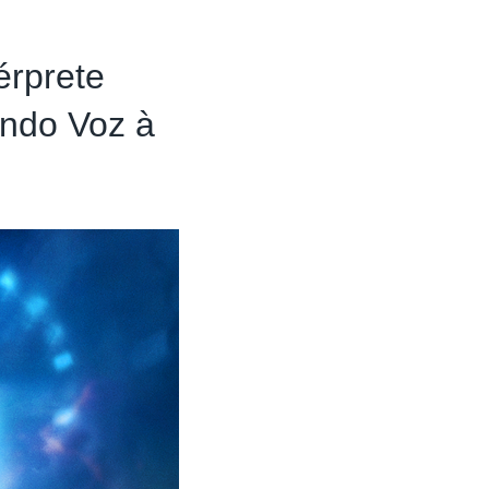
érprete
ando Voz à