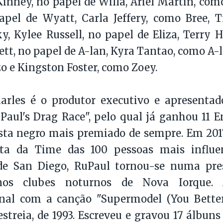
inney, no papel de Willa, Ariel Martin, com
apel de Wyatt, Carla Jeffery, como Bree, 
, Kylee Russell, no papel de Eliza, Terry 
tt, no papel de A-lan, Kyra Tantao, como A-l
 e Kingston Foster, como Zoey.
arles é o produtor executivo e apresenta
Paul's Drag Race", pelo qual já ganhou 11 
ista negro mais premiado de sempre. Em 201
sta da Time das 100 pessoas mais influ
e San Diego, RuPaul tornou-se numa pre
nos clubes noturnos de Nova Iorque. 
onal com a canção "Supermodel (You Better
streia, de 1993. Escreveu e gravou 17 álbuns