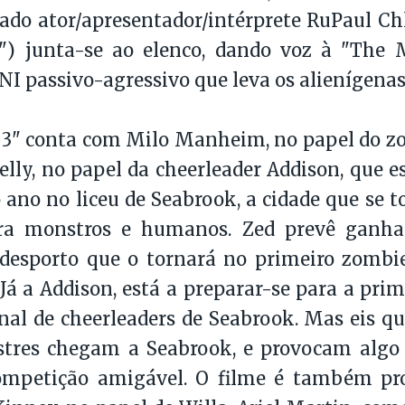
ado ator/apresentador/intérprete RuPaul Chl
") junta-se ao elenco, dando voz à "The 
I passivo-agressivo que leva os alienígenas 
3" conta com Milo Manheim, no papel do zo
ly, no papel da cheerleader Addison, que e
 ano no liceu de Seabrook, a cidade que se 
ra monstros e humanos. Zed prevê ganha
 desporto que o tornará no primeiro zombi
 Já a Addison, está a preparar-se para a pri
nal de cheerleaders de Seabrook. Mas eis que
estres chegam a Seabrook, e provocam algo
mpetição amigável. O filme é também pr