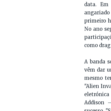
data. Em 
angariado 
primeiro 
No ano seg
participa
como drag 
A banda so
vêm dar u
mesmo tem
"Alien Inv
eletrónica
Addison —
sucesso "