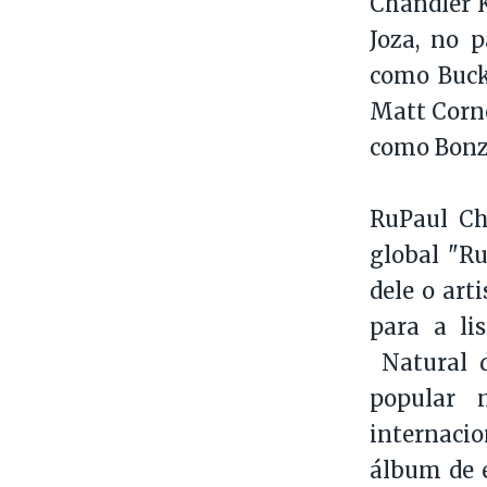
Chandler K
Joza, no p
como Bucky
Matt Corne
como Bonzo
RuPaul Ch
global "Ru
dele o art
para a li
Natural d
popular 
internaci
álbum de e