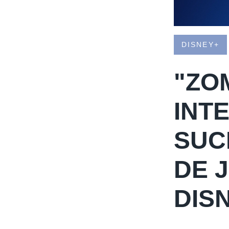
DISNEY+
"ZO
INT
SUC
DE 
DIS