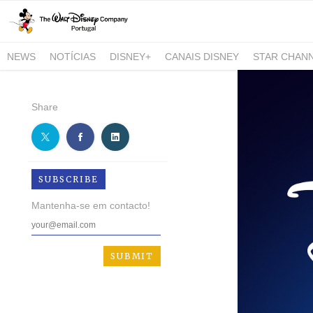
NEWS
NOTÍCIAS
DISNEY+
CANAIS DISNEY
STAR CHAN
NATIONAL GEOGRAPHIC AND NATIONAL GEOGRAPHIC WILD
Share
SUBSCRIBE
Mantenha-se em contacto!