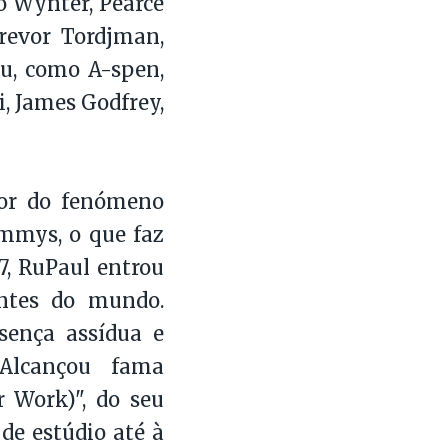
o Wynter, Pearce
Trevor Tordjman,
Hu, como A-spen,
i, James Godfrey,
dor do fenómeno
Emmys, o que faz
7, RuPaul entrou
entes do mundo.
sença assídua e
Alcançou fama
 Work)", do seu
 de estúdio até à