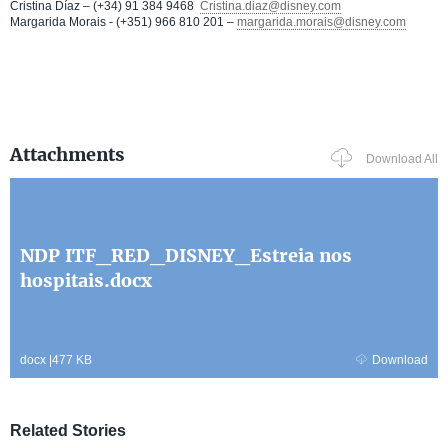
Cristina Díaz – (+34) 91 384 9468
Cristina.diaz@disney.com
Margarida Morais - (+351) 966 810 201 –
margarida.morais@disney.com
Attachments
Download All
NDP ITF_RED_DISNEY_Estreia nos
hospitais.docx
docx
|
477 KB
Download
Related Stories