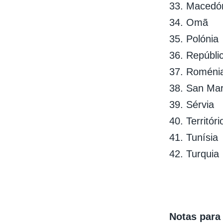
33. Macedón
34. Omã
35. Polónia
36. Repúbli
37. Roméni
38. San Mar
39. Sérvia
40. Territór
41. Tunísia
42. Turquia
Notas para 