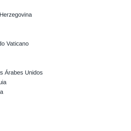
 Herzegovina
do Vaticano
s Árabes Unidos
uia
ia