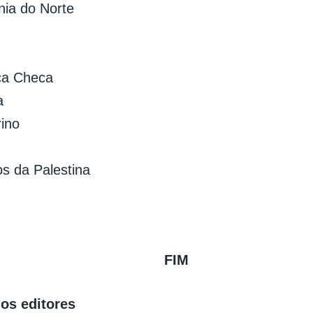
ia do Norte
ca Checa
a
ino
ios da Palestina
FIM
os editores