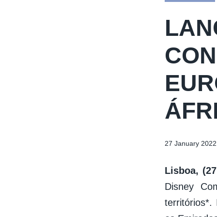
LAN
CON
EUR
ÁFR
27 January 2022
Lisboa, (27
Disney Co
territórios*