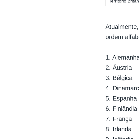
Território Bri
Atualmente,
ordem alfab
1. Alemanh
2. Áustria
3. Bélgica
4. Dinamar
5. Espanha
6. Finlândia
7. França
8. Irlanda