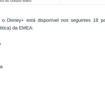
tânico do Oceano Índico
 o Disney+ está disponível nos seguintes 18 pa
ética) da EMEA:
a
ca