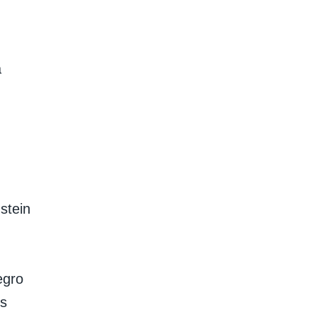
a
stein
egro
os