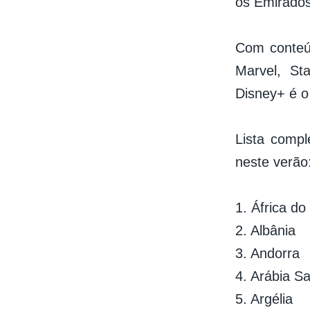
os Emirados
Com conteúd
Marvel, St
Disney+ é o
Lista compl
neste verão
1. África do
2. Albânia
3. Andorra
4. Arábia Sa
5. Argélia