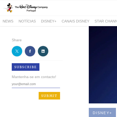
NEWS
NOTÍCIAS
DISNEY+
CANAIS DISNEY
STAR CHAN
NATIONAL GEOGRAPHIC AND NATIONAL GEOGRAPHIC WILD
Share
SUBSCRIBE
Mantenha-se em contacto!
DISNEY+