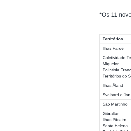
*Os 11 novos
Territórios
Ilhas Faroé
Coletividade Ter
Miquelon
Polinésia Fran
Territórios do 
Ilhas Åland
Svalbard e Ja
São Martinho
Gibraltar
Ilhas Pitcairn
Santa Helena