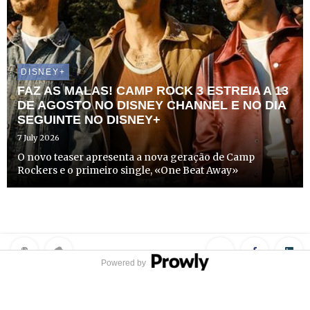
DISNEY+
FAZ AS MALAS! CAMP ROCK 3 ESTREIA A 13
DE AGOSTO NO DISNEY CHANNEL E NO DIA
SEGUINTE NO DISNEY+
7 July 2026
O novo teaser apresenta a nova geração de Camp
Rockers e o primeiro single, «One Beat Away»
Powered by
Privacy Policy