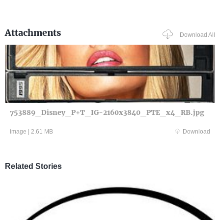
Attachments
Download All
753889_Disney_P+T_IG-2160x3840_PTE_x4_RB.jpg
image
|
2.61 MB
Download
Related Stories