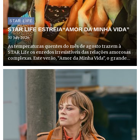
STAR LIFE
STAR LIFE ESTREIA“AMOR DA MINHA VIDA”
30 July 2026
As temperaturas quentes do mês de agosto trazem à
STAR Life os enredos irresistíveis das relações amorosas
complexas. Este verão, “Amor da Minha Vida”, o grande
sucesso do Disney+ no Brasil, chega a Portugal, com
estreia marcada para dia 14 de agosto, a partir das
22h20,...