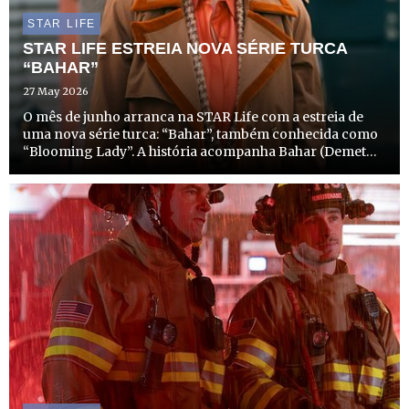
STAR LIFE
STAR LIFE ESTREIA NOVA SÉRIE TURCA
“BAHAR”
27 May 2026
O mês de junho arranca na STAR Life com a estreia de
uma nova série turca: “Bahar”, também conhecida como
“Blooming Lady”. A história acompanha Bahar (Demet
Evgâr) – a protagonista que dá nome à série.