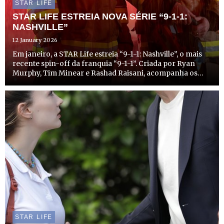
STAR LIFE
STAR LIFE ESTREIA NOVA SÉRIE “9-1-1:
NASHVILLE”
12 January 2026
Em janeiro, a STAR Life estreia “9-1-1: Nashville”, o mais
recente spin-off da franquia “9-1-1”. Criada por Ryan
Murphy, Tim Minear e Rashad Raisani, acompanha os
socorristas de Nashville, no Tennessee, incluindo
bombeiros, paramédicos e polícias da cidade, enquanto
enfr...
STAR LIFE