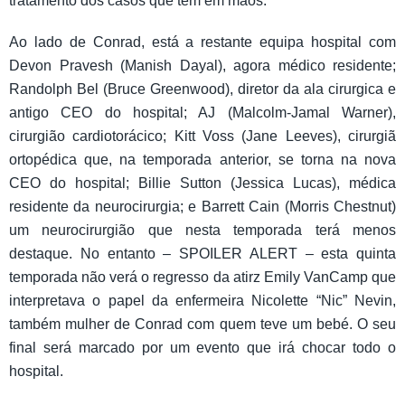
tratamento dos casos que têm em mãos.
Ao lado de Conrad, está a restante equipa hospital com
Devon Pravesh (Manish Dayal), agora médico residente;
Randolph Bel (Bruce Greenwood), diretor da ala cirurgica e
antigo CEO do hospital; AJ (Malcolm-Jamal Warner),
cirurgião cardiotorácico; Kitt Voss (Jane Leeves), cirurgiã
ortopédica que, na temporada anterior, se torna na nova
CEO do hospital; Billie Sutton (Jessica Lucas), médica
residente da neurocirurgia; e Barrett Cain (Morris Chestnut)
um neurocirurgião que nesta temporada terá menos
destaque. No entanto – SPOILER ALERT – esta quinta
temporada não verá o regresso da atirz Emily VanCamp que
interpretava o papel da enfermeira Nicolette “Nic” Nevin,
também mulher de Conrad com quem teve um bebé. O seu
final será marcado por um evento que irá chocar todo o
hospital.