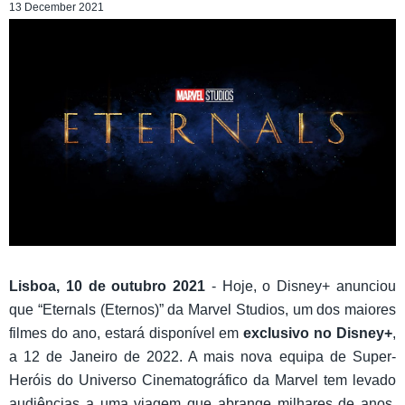
13 December 2021
Lisboa, 10 de outubro 2021
- Hoje, o Disney+ anunciou
que “Eternals (Eternos)” da Marvel Studios, um dos maiores
filmes do ano, estará disponível em
exclusivo no Disney+
,
a 12 de Janeiro de 2022. A mais nova equipa de Super-
Heróis do Universo Cinematográfico da Marvel tem levado
audiências a uma viagem que abrange milhares de anos.