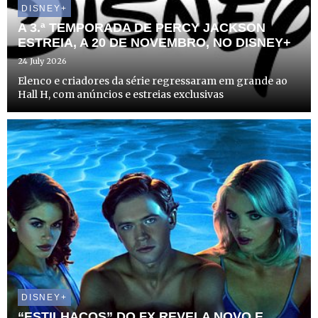
DISNEY+
A 3.ª TEMPORADA DE PERCY JACKSON
ESTREIA, A 20 DE NOVEMBRO, NO DISNEY+
24 July 2026
Elenco e criadores da série regressaram em grande ao
Hall H, com anúncios e estreias exclusivas
DISNEY+
“ESTILHAÇOS” DO FX REVELA NOVO E