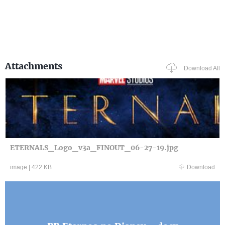
Attachments
Download All
ETERNALS_Logo_v3a_FINOUT_06-27-19.jpg
image
|
422 KB
Download