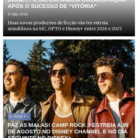
APÓS O SUCESSO DE “VITÓRIA”
13 July 2026
Duas novas produções de ficção vão ter estreia
simultânea na SIC, OPTO e Disney+ entre 2026 e 2027.
DISNEY+
FAZ AS MALAS! CAMP ROCK 3 ESTREIA A 13
DE AGOSTO NO DISNEY CHANNEL E NO DIA