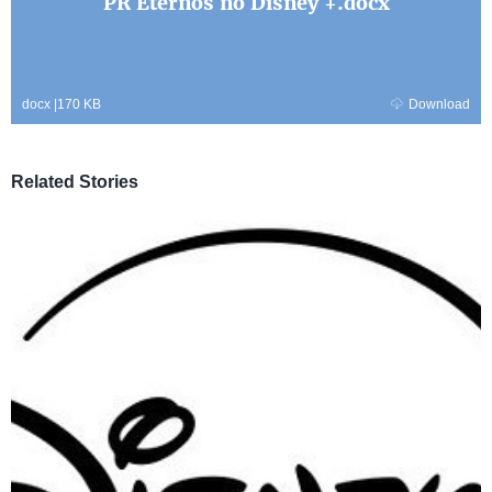
PR Eternos no Disney +.docx
docx
|
170 KB
Download
Related Stories