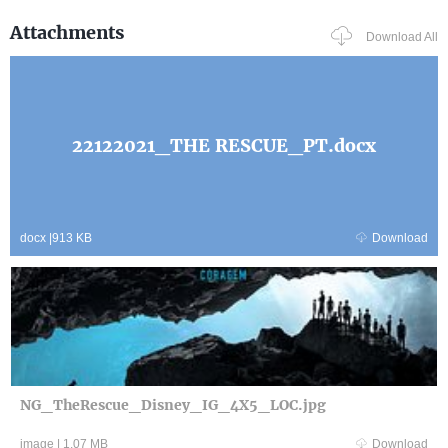
Attachments
Download All
22122021_THE RESCUE_PT.docx
docx
|
913 KB
Download
NG_TheRescue_Disney_IG_4X5_LOC.jpg
image
|
1.07 MB
Download