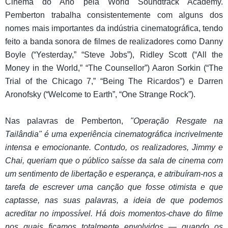
Cinema do Ano pela World Soundtrack Academy.
Pemberton trabalha consistentemente com alguns dos
nomes mais importantes da indústria cinematográfica, tendo
feito a banda sonora de filmes de realizadores como Danny
Boyle (“Yesterday,” “Steve Jobs”), Ridley Scott (“All the
Money in the World,” “The Counsellor”) Aaron Sorkin (“The
Trial of the Chicago 7,” “Being The Ricardos”) e Darren
Aronofsky (“Welcome to Earth”, “One Strange Rock”).
Nas palavras de Pemberton,
"Operação Resgate na
Tailândia" é uma experiência cinematográfica incrivelmente
intensa e emocionante. Contudo, os realizadores, Jimmy e
Chai, queriam que o público saísse da sala de cinema com
um sentimento de libertação e esperança, e atribuíram-nos a
tarefa de escrever uma canção que fosse otimista e que
captasse, nas suas palavras, a ideia de que podemos
acreditar no impossível. Há dois momentos-chave do filme
nos quais ficamos totalmente envolvidos — quando os