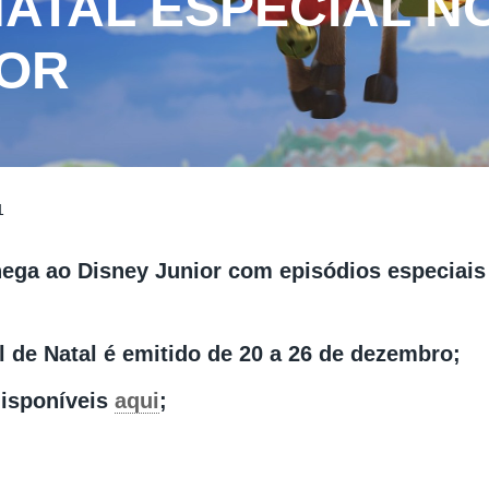
ATAL ESPECIAL N
IOR
1
hega ao Disney Junior com episódios especiais 
l de Natal é emitido de 20 a 26 de dezembro;
isponíveis
aqui
;