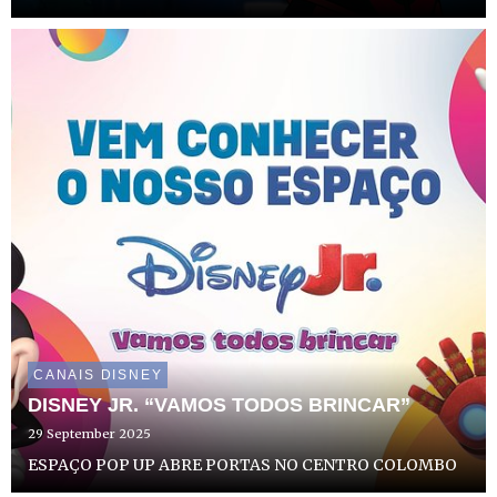
heroína Marinette regressa para mais uma missão
internacional em “Miraculous World: As Aventuras de
Ladybug em Tóquio, S...
CANAIS DISNEY
DISNEY JR. “VAMOS TODOS BRINCAR”
29 September 2025
ESPAÇO POP UP ABRE PORTAS NO CENTRO COLOMBO