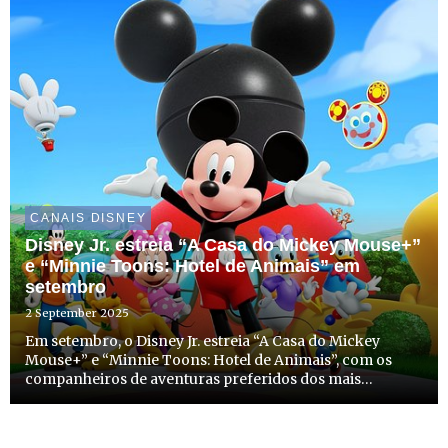
CANAIS DISNEY
Disney Jr. estreia “A Casa do Mickey Mouse+”
e “Minnie Toons: Hotel de Animais” em
setembro
2 September 2025
Em setembro, o Disney Jr. estreia “A Casa do Mickey
Mouse+” e “Minnie Toons: Hotel de Animais”, com os
companheiros de aventuras preferidos dos mais
pequenos, o Mickey,a Minnie e os seus amigos. As duas
séries têm estreia marcada para dia 8 de setembro, a
partir das 8h30...