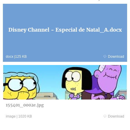
Disney Channel - Especial de Natal_A.docx
docx
|
125 KB
Download
155401_0002e.jpg
image
|
1020 KB
Download