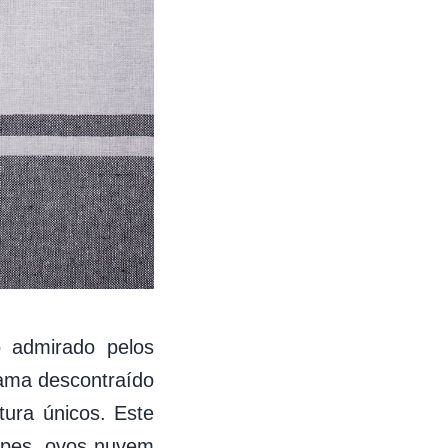
 admirado pelos
ama descontraído
tura únicos. Este
epes, ovos nuvem