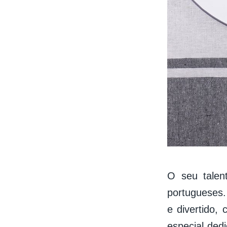
O seu talen
portugueses.
e divertido,
especial ded