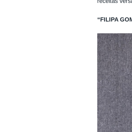
receitas vers
“FILIPA G