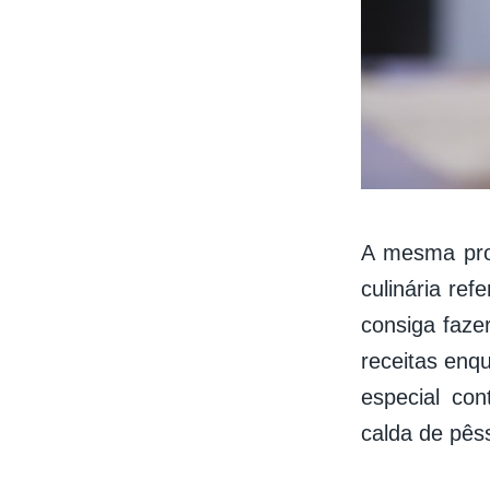
A mesma prot
culinária re
consiga faze
receitas enq
especial co
calda de pês