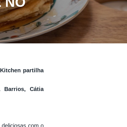
 NO
Kitchen partilha
 Barrios, Cátia
 deliciosas com o