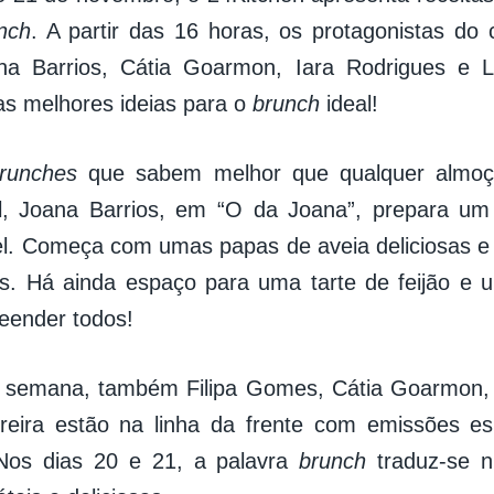
nch
. A partir das 16 horas, os protagonistas do 
a Barrios, Cátia Goarmon, Iara Rodrigues e L
s melhores ideias para o
brunch
ideal!
runches
que sabem melhor que qualquer almoç
al, Joana Barrios, em “O da Joana”, prepara u
el. Começa com umas papas de aveia deliciosas e
s. Há ainda espaço para uma tarte de feijão e
reender todos!
e semana, também Filipa Gomes, Cátia Goarmon, 
reira estão na linha da frente com emissões es
Nos dias 20 e 21, a palavra
brunch
traduz-se n