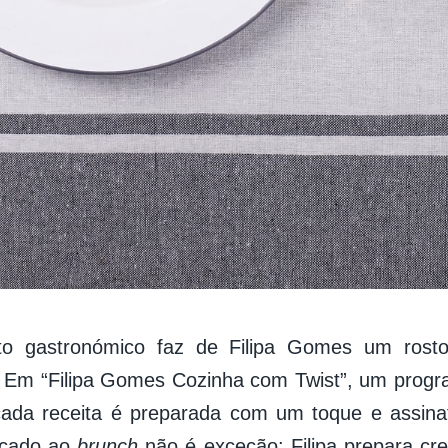
to gastronómico faz de Filipa Gomes um rosto
 Em “Filipa Gomes Cozinha com Twist”, um progr
 cada receita é preparada com um toque e assina
icado ao
brunch
não é exceção: Filipa prepara cr