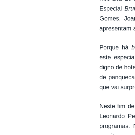
Especial
Bru
Gomes, Joan
apresentam a
Porque há
b
este especi
digno de hot
de panqueca
que vai surp
Neste fim d
Leonardo Pe
programas. 