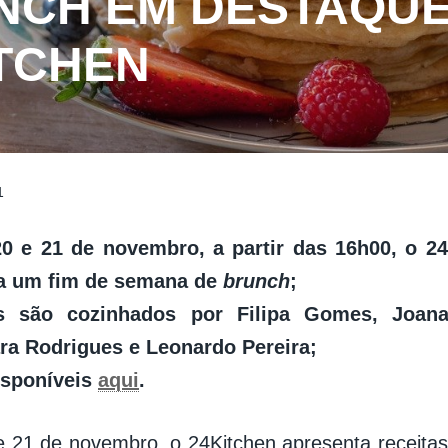
NCH EM DESTAQUE
ITCHEN
1
20 e 21 de novembro, a partir das 16h00, o 24
ra um fim de semana de
brunch
;
os são cozinhados por Filipa Gomes, Joana
ra Rodrigues e Leonardo Pereira;
isponíveis
aqui
.
e 21 de novembro, o 24Kitchen apresenta receitas