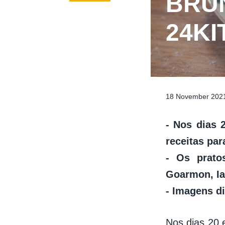
BRU
24K
18 November 202
- Nos dias 
receitas pa
​- Os prat
Goarmon, Ia
- Imagens d
Nos dias 20 