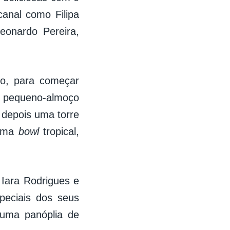
canal como Filipa
eonardo Pereira,
o, para começar
m pequeno-almoço
 depois uma torre
 uma
bowl
tropical,
Iara Rodrigues e
peciais dos seus
uma panóplia de