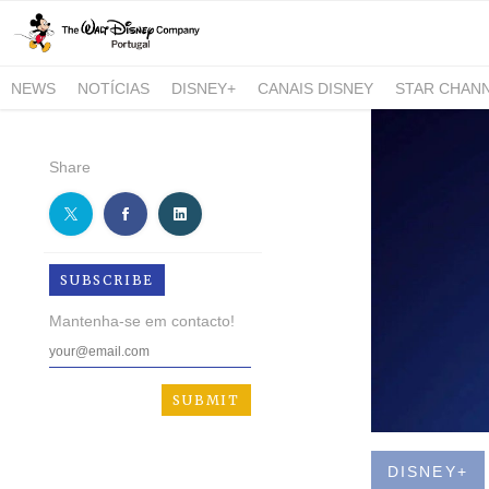
NEWS
NOTÍCIAS
DISNEY+
CANAIS DISNEY
STAR CHAN
NATIONAL GEOGRAPHIC AND NATIONAL GEOGRAPHIC WILD
Share
SUBSCRIBE
Mantenha-se em contacto!
DISNEY+