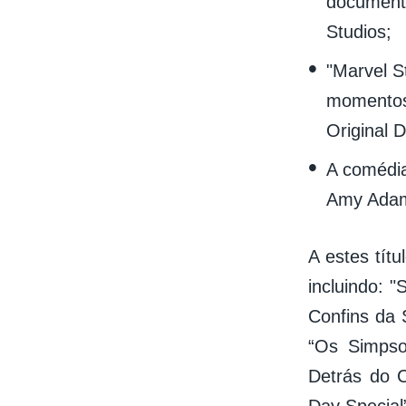
documentá
Studios;
"Marvel S
momentos
Original 
A comédia
Amy Adam
A estes tít
incluindo: 
Confins da 
“Os Simpso
Detrás do C
Day Special”