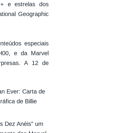
y+ e estrelas dos
ational Geographic
onteúdos especiais
6H00, e da Marvel
rpresas. A 12 de
an Ever: Carta de
fica de Billie
s Dez Anéis” um