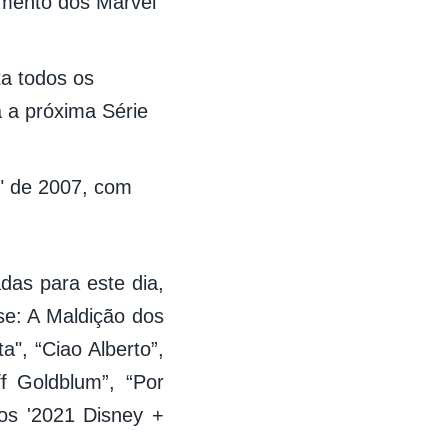
amento dos Marvel
ta todos os
a próxima Série
r" de 2007, com
das para este dia,
se: A Maldição dos
", “Ciao Alberto”,
f Goldblum”, “Por
os '2021 Disney +