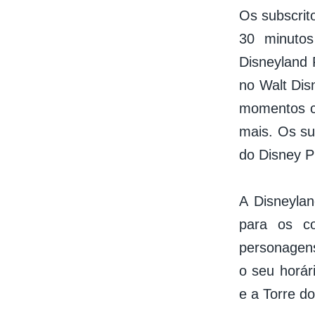
Os subscrit
30 minutos
Disneyland 
no Walt Dis
momentos c
mais. Os su
do Disney P
A Disneylan
para os c
personagens
o seu horár
e a Torre do