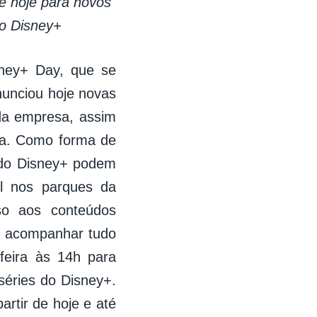
de hoje para novos
do Disney+
ney+ Day, que se
unciou hoje novas
 da empresa, assim
ra. Como forma de
 do Disney+ podem
nal nos parques da
so aos conteúdos
el acompanhar tudo
eira às 14h para
séries do Disney+.
rtir de hoje e até