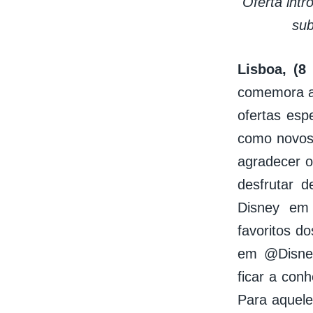
Oferta intr
sub
Lisboa, (
comemora a
ofertas esp
como novos 
agradecer o
desfrutar d
Disney em 
favoritos d
em @Disney
ficar a con
Para aquele