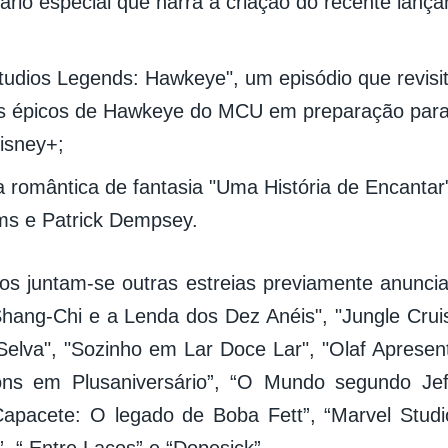
rio especial que narra a criação do recente lanç
tudios Legends: Hawkeye", um episódio que revisi
 épicos de Hawkeye do MCU em preparação para 
Disney+;
 romântica de fantasia "Uma História de Encanta
s e Patrick Dempsey.
ulos juntam-se outras estreias previamente anuncia
"Shang-Chi e a Lenda dos Dez Anéis", "Jungle Crui
Selva", "Sozinho em Lar Doce Lar", "Olaf Apresenta
ns em Plusaniversário”, “O Mundo segundo Jef
apacete: O legado de Boba Fett”, “Marvel Studi
, “ Entre Laços” e “Dopesick”.