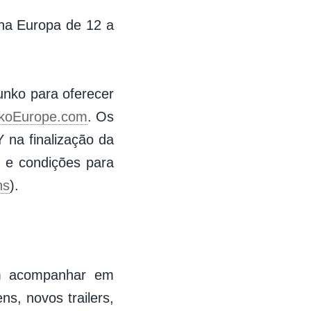
 na Europa de 12 a
unko para oferecer
koEurope.com
. Os
na finalização da
s e condições para
ns
).
em acompanhar em
s, novos trailers,