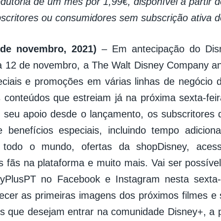
odutória de um mês por 1,99€, disponível a partir 
scritores ou consumidores sem subscrição ativa 
8 de novembro, 2021)
– Em antecipação do Dis
 12 de novembro, a The Walt Disney Company an
eciais e promoções em várias linhas de negócio
conteúdos que estreiam já na próxima sexta-fei
 seu apoio desde o lançamento, os subscritores
e benefícios especiais, incluindo tempo adicio
todo o mundo, ofertas da shopDisney, aces
os fãs na plataforma e muito mais. Vai ser possív
PlusPT no Facebook e Instagram nesta sexta-f
hecer as primeiras imagens dos próximos filmes e 
s que desejam entrar na comunidade Disney+, a pa