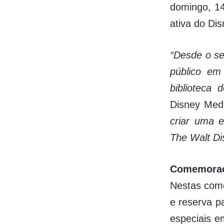
domingo, 14
ativa do Di
“Desde o se
público em
biblioteca 
Disney Medi
criar uma 
The Walt Di
Comemoraçõ
Nestas come
e reserva p
especiais e