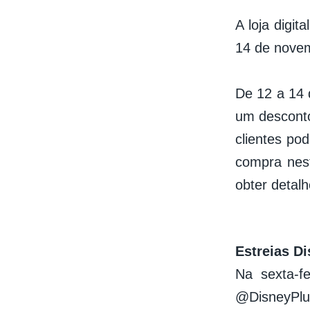
A loja digi
14 de novem
De 12 a 14 
um descont
clientes po
compra nest
obter detalh
Estreias D
Na sexta-f
@DisneyPlus