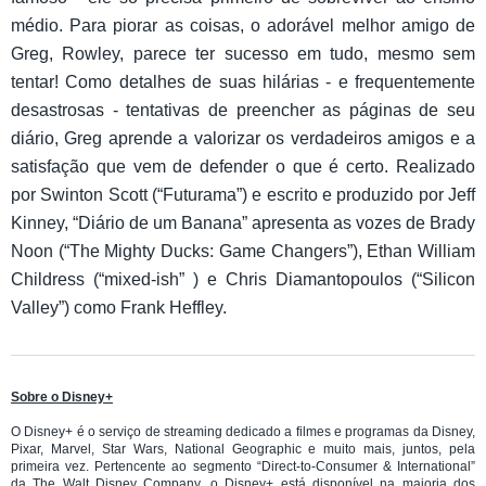
médio. Para piorar as coisas, o adorável melhor amigo de
Greg, Rowley, parece ter sucesso em tudo, mesmo sem
tentar! Como detalhes de suas hilárias - e frequentemente
desastrosas - tentativas de preencher as páginas de seu
diário, Greg aprende a valorizar os verdadeiros amigos e a
satisfação que vem de defender o que é certo. Realizado
por Swinton Scott (“Futurama”) e escrito e produzido por Jeff
Kinney, “Diário de um Banana” apresenta as vozes de Brady
Noon (“The Mighty Ducks: Game Changers”), Ethan William
Childress (“mixed-ish” ) e Chris Diamantopoulos (“Silicon
Valley”) como Frank Heffley.
Sobre o Disney+
O Disney+ é o serviço de streaming dedicado a filmes e programas da Disney,
Pixar, Marvel, Star Wars, National Geographic e muito mais, juntos, pela
primeira vez. Pertencente ao segmento “Direct-to-Consumer & International”
da The Walt Disney Company, o Disney+ está disponível na maioria dos