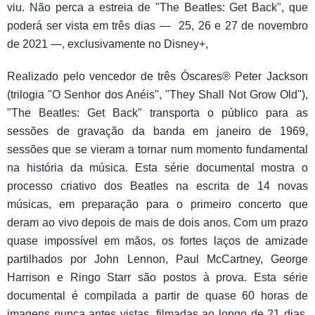
viu. Não perca a estreia de "The Beatles: Get Back", que
poderá ser vista em três dias — 25, 26 e 27 de novembro
de 2021 —, exclusivamente no Disney+,
Realizado pelo vencedor de três Óscares® Peter Jackson
(trilogia "O Senhor dos Anéis", "They Shall Not Grow Old"),
"The Beatles: Get Back" transporta o público para as
sessões de gravação da banda em janeiro de 1969,
sessões que se vieram a tornar num momento fundamental
na história da música. Esta série documental mostra o
processo criativo dos Beatles na escrita de 14 novas
músicas, em preparação para o primeiro concerto que
deram ao vivo depois de mais de dois anos. Com um prazo
quase impossível em mãos, os fortes laços de amizade
partilhados por John Lennon, Paul McCartney, George
Harrison e Ringo Starr são postos à prova. Esta série
documental é compilada a partir de quase 60 horas de
imagens nunca antes vistas, filmadas ao longo de 21 dias,