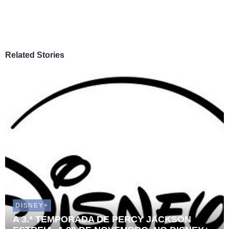
Related Stories
DISNEY+
A 3.ª TEMPORADA DE PERCY JACKSON