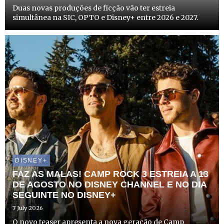
Duas novas produções de ficção vão ter estreia
simultânea na SIC, OPTO e Disney+ entre 2026 e 2027.
DISNEY+
FAZ AS MALAS! CAMP ROCK 3 ESTREIA A 13
DE AGOSTO NO DISNEY CHANNEL E NO DIA
SEGUINTE NO DISNEY+
7 July 2026
O novo teaser apresenta a nova geração de Camp