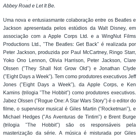
Abbey Road e Let It Be.
Uma nova e entusiasmante colaboração entre os Beatles e
Jackson apresentada pelos estúdios da Walt Disney, em
associação com a Apple Corps Ltd. e a WingNut Films
Productions Ltd., "The Beatles: Get Back" é realizada por
Peter Jackson, produzida por Paul McCartney, Ringo Starr,
Yoko Ono Lennon, Olivia Harrison, Peter Jackson, Clare
Olssen ("They Shall Not Grow Old") e Jonathan Clyde
("Eight Days a Week"). Tem como produtores executivos Jeff
Jones ("Eight Days a Week"), da Apple Corps, e Ken
Kamins (trilogia "The Hobbit") como produtores executivos.
Jabez Olssen ("Rogue One: A Star Wars Story") é o editor do
filme, o supervisor musical é Giles Martin ("Rocketman"), e
Michael Hedges ("As Aventuras de Tintim") e Brent Burge
(trilogia "The Hobbit") são os responsáveis pela
masterização da série. A música é misturada por Giles