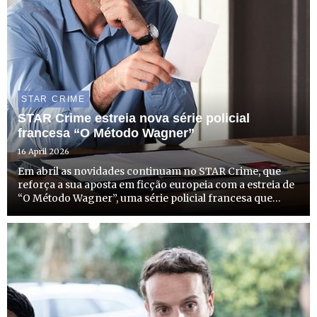
STAR CRIME
STAR Crime estreia nova série policial
francesa “O Método Wagner”
16 April 2026
Em abril as novidades continuam no STAR Crime, que
reforça a sua aposta em ficção europeia com a estreia de
“O Método Wagner”, uma série policial francesa que
chega ao canal no dia 21 de abril, terça-feira, às 22h00,
com emissão todas as terças-feiras à mesma hora.