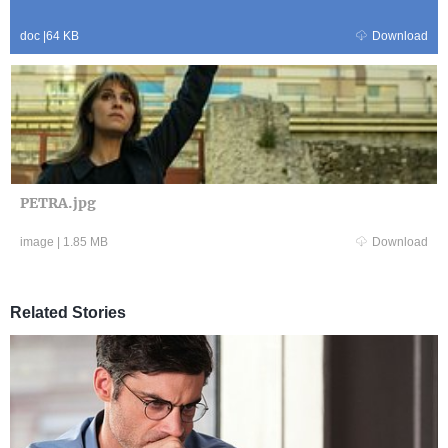
doc
|
64 KB
Download
PETRA.jpg
image
|
1.85 MB
Download
Related Stories