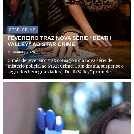
STAR CRIME
FEVEREIRO TRAZ NOVA SÉRIE “DEATH
VALLEY” AO STAR CRIME
30 January 2026
O mês de fevereiro traz consigo uma nova série de
mistério policial ao STAR Crime. Com drama, suspense e
segredos bem guardados, “Death Valley” promete
envolver os telespectadores com investigações
complexas numa pequena comunidade rural do País de
Gales.