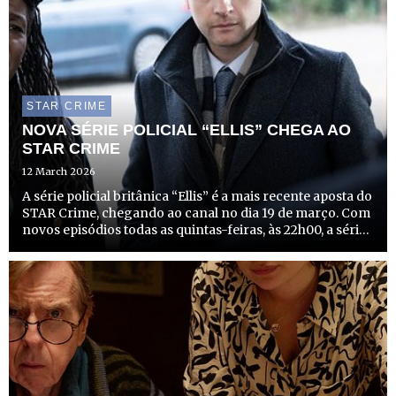
STAR CRIME
NOVA SÉRIE POLICIAL “ELLIS” CHEGA AO
STAR CRIME
12 March 2026
A série policial britânica “Ellis” é a mais recente aposta do
STAR Crime, chegando ao canal no dia 19 de março. Com
novos episódios todas as quintas-feiras, às 22h00, a série
promete mergulhar os espectadores em investigações
complexas e cheias de suspense no norte de In...