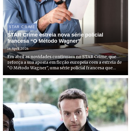
STAR CRIME
STAR Crime estreia nova série policial
francesa “O Método Wagner”
16 April 2026
Em abril as novidades continuam no STAR Crime, que
reforça a sua aposta em ficção europeia com a estreia de
“O Método Wagner”, uma série policial francesa que
chega ao canal no dia 21 de abril, terça-feira, às 22h00,
com emissão todas as terças-feiras à mesma hora.