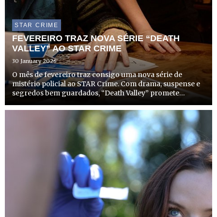
STAR CRIME
FEVEREIRO TRAZ NOVA SÉRIE “DEATH
VALLEY” AO STAR CRIME
30 January 2026
O mês de fevereiro traz consigo uma nova série de
mistério policial ao STAR Crime. Com drama, suspense e
segredos bem guardados, “Death Valley” promete
envolver os telespectadores com investigações
complexas numa pequena comunidade rural do País de
Gales.