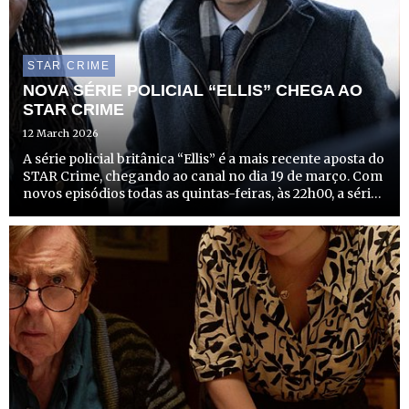
STAR CRIME
NOVA SÉRIE POLICIAL “ELLIS” CHEGA AO
STAR CRIME
12 March 2026
A série policial britânica “Ellis” é a mais recente aposta do
STAR Crime, chegando ao canal no dia 19 de março. Com
novos episódios todas as quintas-feiras, às 22h00, a série
promete mergulhar os espectadores em investigações
complexas e cheias de suspense no norte de In...