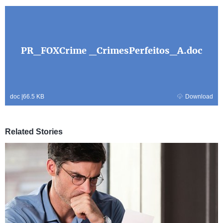
PR_FOXCrime _CrimesPerfeitos_A.doc
doc
|
66.5 KB
Download
Related Stories