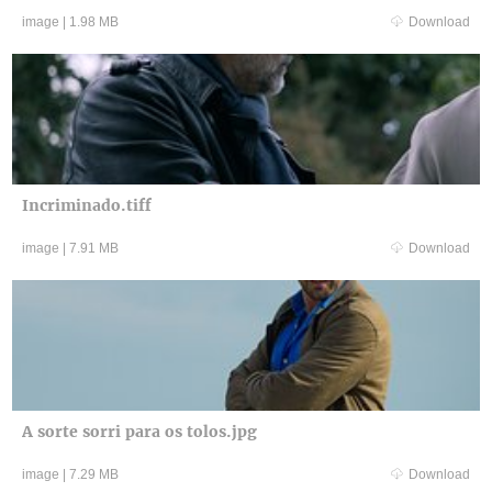
image
|
1.98 MB
Download
Incriminado.tiff
image
|
7.91 MB
Download
A sorte sorri para os tolos.jpg
image
|
7.29 MB
Download