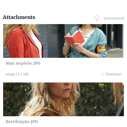
Attachments
Download All
Mau negócio.JPG
image
|
5.1 MB
Download
Retribuição.JPG