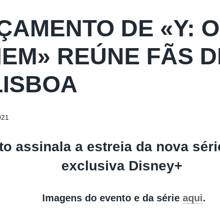
ÇAMENTO DE «Y: O
EM» REÚNE FÃS D
LISBOA
021
o assinala a estreia da nova séri
exclusiva Disney+
Imagens do evento e da série
aqui
.