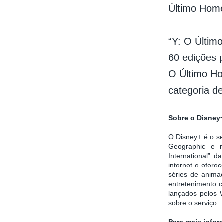
Último Home
“Y: O Últim
60 edições 
O Último H
categoria de
Sobre o Disney
O Disney+ é o se
Geographic e m
International” 
internet e ofer
séries de anima
entretenimento c
lançados pelos 
sobre o serviço.
Para mais info