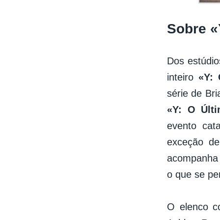
Sobre 
Dos estúdi
inteiro
«Y:
série de B
«Y: O Úl
evento cat
exceção de
acompanha 
o que se pe
O elenco c