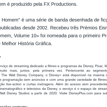
m é produzido pela FX Productions.
o Homem” é uma série de banda desenhada de ficç
publicadas desde 2002. Recebeu três Prémios Eisn
omem, Volume 10» foi nomeada para o primeiro P
 Melhor História Gráfica.
+
rviço de streaming dedicado a filmes e programas da Disney, Pixar, M
uito mais, juntos, pela primeira vez. Pertencente ao segment
da The Walt Disney Company, o Disney+ está disponível na maioria d
ece programação sem anúncios e com uma grande variedade de filmes 
ção live-action e curtas metragens. Além do acesso sem precedentes
inematográfico e televisivo da Disney, o serviço é o espaço de strea
Walt Disney Studios a partir de 2020. Visite DisneyPlus.com para s
rmações contacte: