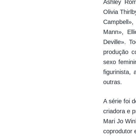
Ashley Rom
Olivia Thi
Campbell»,
Mann», Ell
Deville». 
produção c
sexo feminin
figurinista,
outras.
A série foi 
criadora e 
Mari Jo Win
coprodutor 