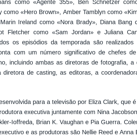
ans como «Agente 355», Ben Schnetzer como
rlby como «Hero Brown», Amber Tamblyn como «Ki
 Marin Ireland como «Nora Brady», Diana Bang c
iot Fletcher como «Sam Jordan» e Juliana Can
Todos os episódios da temporada são realizados
onta com um número significativo de chefes d
o, incluindo ambas as diretoras de fotografia, a 
 a diretora de casting, as editoras, a coordenado
desenvolvida para a televisão por Eliza Clark, que
produtora executiva juntamente com Nina Jacobso
kler-Ioffreda, Brian K. Vaughan e Pia Guerra. Col
executivo e as produtoras são Nellie Reed e Anna