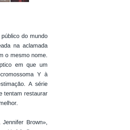
 público do mundo
eada na aclamada
com o mesmo nome.
íptico em que um
m cromossoma Y à
timação. A série
 tentam restaurar
melhor.
 Jennifer Brown»,