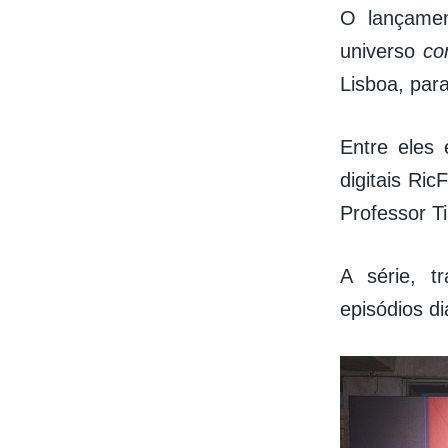
O lançame
universo
co
Lisboa, para
Entre eles 
digitais Ri
Professor Ti
A série, t
episódios d