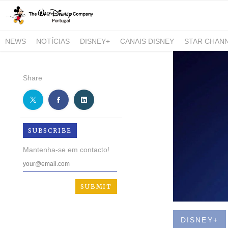
NEWS
NOTÍCIAS
DISNEY+
CANAIS DISNEY
STAR CHAN
NATIONAL GEOGRAPHIC AND NATIONAL GEOGRAPHIC WILD
Share
SUBSCRIBE
Mantenha-se em contacto!
DISNEY+