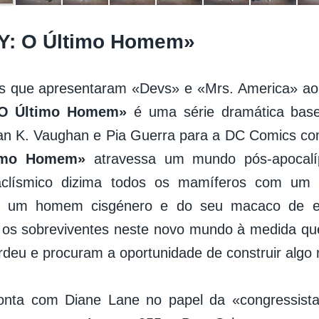
«Y: O Último Homem»
os que apresentaram «Devs» e «Mrs. America» ao
 O Último Homem»
é uma série dramática bas
rian K. Vaughan e Pia Guerra para a DC Comics 
timo Homem»
atravessa um mundo pós-apocal
aclísmico dizima todos os mamíferos com u
 um homem cisgénero e do seu macaco de es
os sobreviventes neste novo mundo à medida que
rdeu e procuram a oportunidade de construir algo 
onta com Diane Lane no papel da «congressista