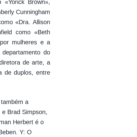
 «Yorick Brown»,
mberly Cunningham
omo «Dra. Allison
field como «Beth
 por mulheres e a
e departamento do
diretora de arte, a
ra de duplos, entre
 é também a
n e Brad Simpson,
eman Herbert é o
 Beben. Y: O