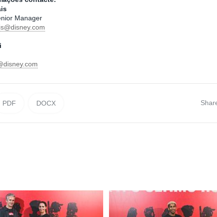
is
nior Manager
is@disney.com
i
i@disney.com
Shar
PDF
DOCX