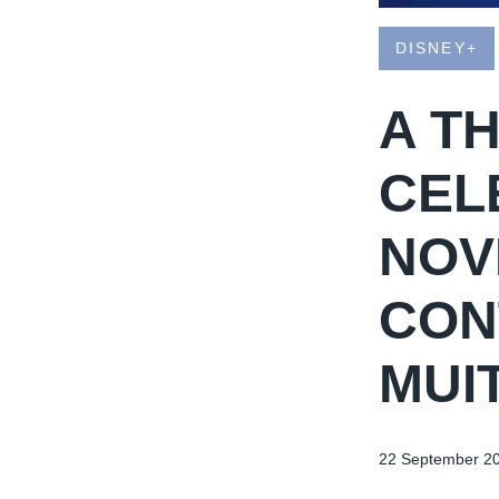
DISNEY+
A T
CEL
NOV
CON
MUI
22 September 2