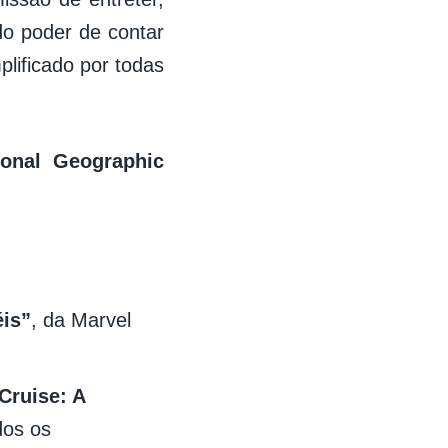
do poder de contar
plificado por todas
ional Geographic
éis”
, da Marvel
Cruise: A
dos os