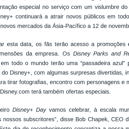
ntação especial no serviço com um vislumbre do
sney+ continuará a atrair novos públicos em to
novos mercados da Ásia-Pacífico a 12 de novemb
ar esta data, os fãs terão acesso a promoções 
imensões da empresa. Os
Disney Parks and Re
e
em todo o mundo terão uma “passadeira azul” 
s do Disney+, com algumas surpresas divertidas, 
ra tirar fotografias, encontro com personagens e m
pDisney.com terá também ofertas especiais.
meiro
Disney+ Day
vamos celebrar, à escala mun
 nossos subscritores”, disse Bob Chapek, CEO d
ste dia de reconhecimento concretiza a nossa m