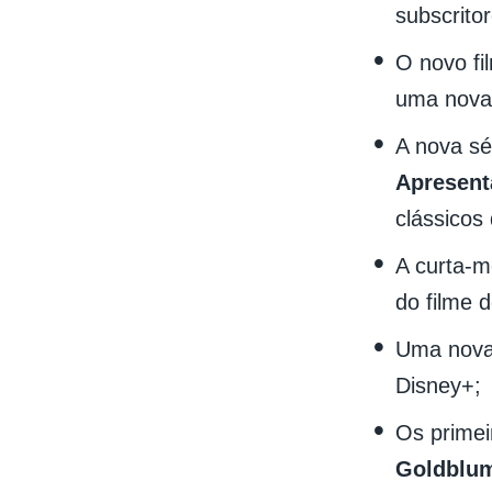
subscritor
O novo fi
uma nova 
A nova sé
Apresent
clássicos
A curta-
do filme 
Uma nova
Disney+;
Os primei
Goldblu