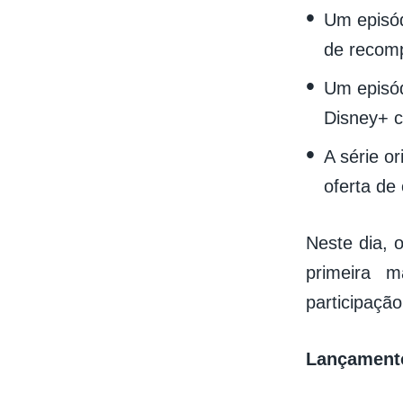
Um episód
de recomp
Um episód
Disney+ c
A série or
oferta de
Neste dia, 
primeira 
participação
Lançamento