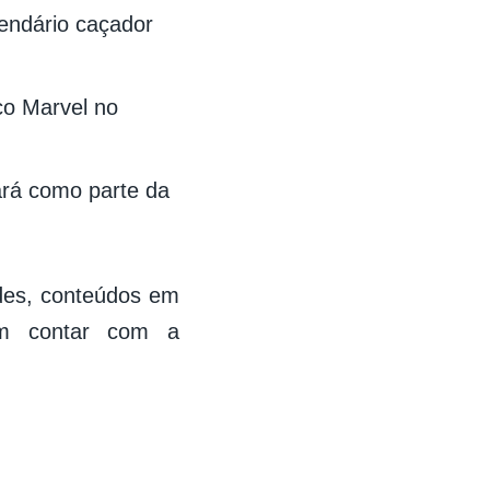
lendário caçador
co Marvel no
rá como parte da
ades, conteúdos em
m contar com a