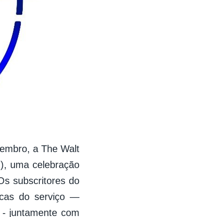
vembro, a The Walt
+
), uma celebração
Os subscritores do
icas do serviço —
r - juntamente com