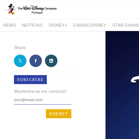
NEWS
NOTÍCIAS
DISNEY+
CANAIS DISNEY
STAR CHAN
NATIONAL GEOGRAPHIC AND NATIONAL GEOGRAPHIC WILD
Share
SUBSCRIBE
Mantenha-se em contacto!