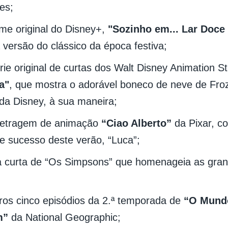
es;
lme original do Disney+,
"Sozinho em... Lar Doce
versão do clássico da época festiva;
rie original de curtas dos Walt Disney Animation S
a"
, que mostra o adorável boneco de neve de Froz
 da Disney, à sua maneira;
metragem de animação
“Ciao Alberto”
da Pixar, c
de sucesso deste verão, “Luca”;
 curta de “Os Simpsons” que homenageia as gra
ros cinco episódios da 2.ª temporada de
“O Mund
m”
da National Geographic;