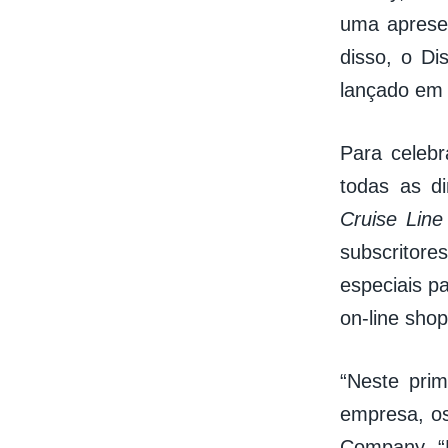
uma aprese
disso, o Di
lançado em 
Para celebr
todas as d
Cruise Lin
subscritore
especiais pa
on-line sho
“Neste pri
empresa, os
Company. “E