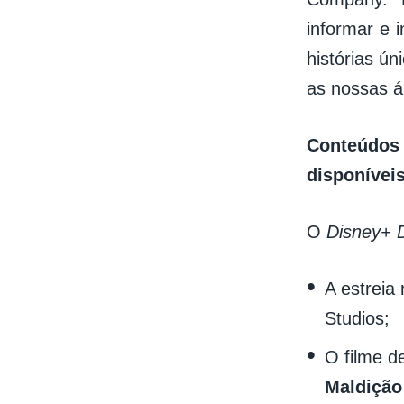
informar e 
histórias ún
as nossas á
Conteúdos 
disponíveis
O
Disney+ 
A estreia
Studios;
O filme d
Maldição