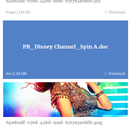
640d12df-e70d-44bd-9a1d-671793ac8dfc.jfif
image
|
244 KB
Download
PR_Disney Channel_Spin A.doc
doc
|
1.04 MB
Download
640d12df-e70d-44bd-9a1d-671793ac8dfc.png