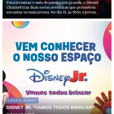
Para terminar o mês de janeiro em grande, o Disney
Channel traz duas novas aventuras que prometem
encantar os mais jovens. No dia 31, às 9h10, a jovem
heroína Marinette regressa para mais uma missão
internacional em “Miraculous World: As Aventuras de
Ladybug em Tóquio, S...
CANAIS DISNEY
DISNEY JR. “VAMOS TODOS BRINCAR”