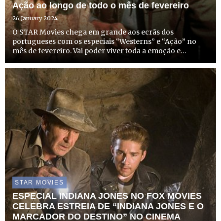
Ação ao longo de todo o mês de fevereiro
26 January 2024
O STAR Movies chega em grande aos ecrãs dos
portugueses com os especiais “Westerns” e “Ação” no
mês de fevereiro. Vai poder viver toda a emoção e
adrenalina com alguns dos filmes do Velho Oeste
Americano mais populares e aclamados pela crítica. Mas
a emoção não fica por ...
STAR MOVIES
ESPECIAL INDIANA JONES NO FOX MOVIES
CELEBRA ESTREIA DE “INDIANA JONES E O
MARCADOR DO DESTINO” NO CINEMA