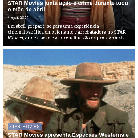
STAR Movies junta ação e crime durante todo
o mês de abril
4 April 2024
Em abril, prepare-se para uma experiência
cinematográfica emocionante e arrebatadora no STAR
Movies, onde a ação e a adrenalina são os protagonistas.
A seleção de filmes deste mês, com enredos
empolgantes, vai envolver os espetadores em momentos
de cinema memoráveis.
STAR MOVIES
STAR Movies apresenta Especiais Westerns e