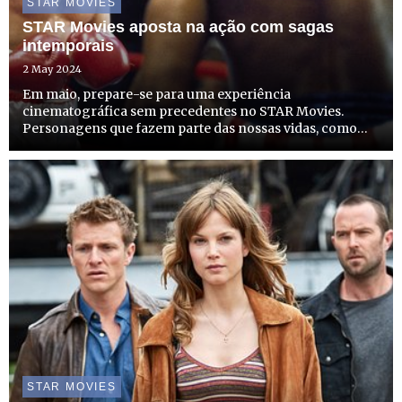
STAR MOVIES
STAR Movies aposta na ação com sagas
intemporais
2 May 2024
Em maio, prepare-se para uma experiência
cinematográfica sem precedentes no STAR Movies.
Personagens que fazem parte das nossas vidas, como
Ethan Hunt, Rocky Balboa, John Rambo, Jason Bourne,
entre outros, vão regressar aos ecrãs com a mesma
energia de sempre. A partir d...
STAR MOVIES