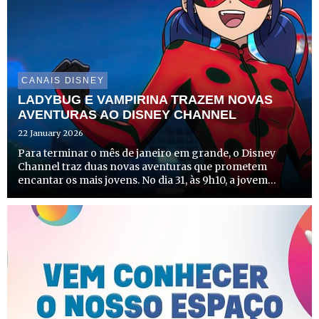
CANAIS DISNEY
LADYBUG E VAMPIRINA TRAZEM NOVAS
AVENTURAS AO DISNEY CHANNEL
22 January 2026
Para terminar o mês de janeiro em grande, o Disney
Channel traz duas novas aventuras que prometem
encantar os mais jovens. No dia 31, às 9h10, a jovem
heroína Marinette regressa para mais uma missão
internacional em “Miraculous World: As Aventuras de
Ladybug em Tóquio, S...