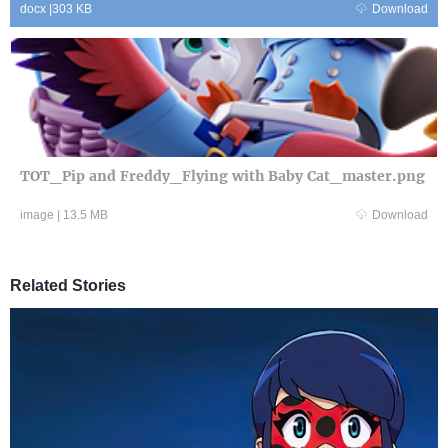
docx
|
303 KB
Download
TOT_Pip and Freddy_Flying with Baby Cat_master.png
image
|
13.5 MB
Download
Related Stories