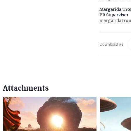
Margarida Tro
PR Supervisor
margarida.tro
Download as
Attachments