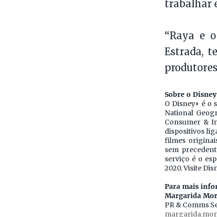
trabalhar 
“Raya e o
Estrada, 
produtores
Sobre o Disne
O Disney+ é o s
National Geogr
Consumer & Int
dispositivos l
filmes origina
sem precedente
serviço é o esp
2020. Visite Di
Para mais info
Margarida Mor
PR & Comms S
margarida.mor