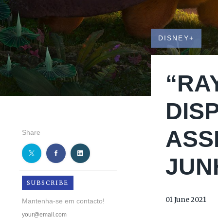
DISNEY+
“RA
DIS
ASS
Share
JUN
SUBSCRIBE
01 June 2021
Mantenha-se em contacto!