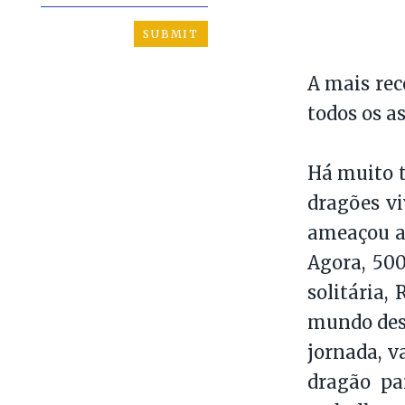
A mais rec
todos os as
Há muito 
dragões v
ameaçou a 
Agora, 50
solitária,
mundo dest
jornada, v
dragão pa