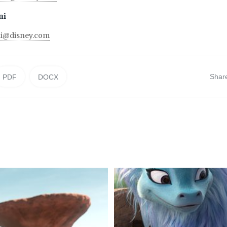
ni
ni@disney.com
Shar
PDF
DOCX