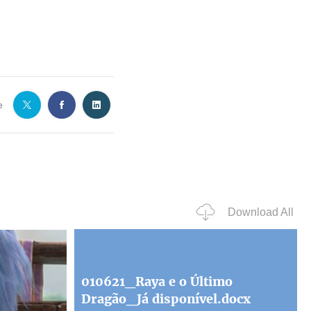
e
Download All
010621_Raya e o Último
Dragão_Já disponível.docx