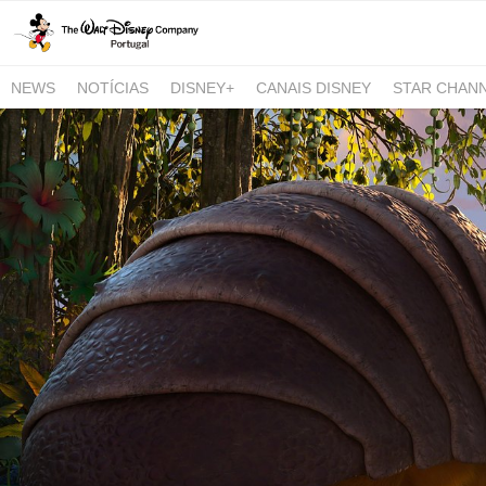
NEWS
NOTÍCIAS
DISNEY+
CANAIS DISNEY
STAR CHAN
NATIONAL GEOGRAPHIC AND NATIONAL GEOGRAPHIC WILD