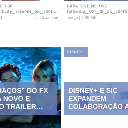
E-USE-
RAYA-ONLINE-USE-
licity_raya001_6k_709fil
fullcomp_330_18_4k_709fil
.jpg
B
Download
image
|
3.38 MB
DISNEY+
HAÇOS” DO FX
DISNEY+ E SIC
 NOVO E
EXPANDEM
O TRAILER
COLABORAÇÃO 
DA ESTREIA EM
O SUCESSO DE
IVO NO
“VITÓRIA”