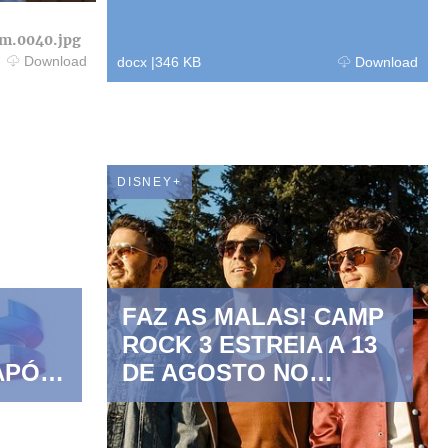
m.0040.jpg
Download
docx
|
346 KB
Download
DISNEY+
FAZ AS MALAS! CAMP
ROCK 3 ESTREIA A 13
APÓS
DE AGOSTO NO
DISNEY CHANNEL E
NO DIA SEGUINTE NO