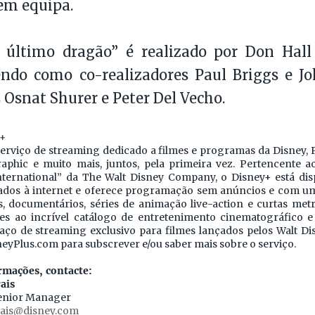
em equipa.
 último dragão” é realizado por Don Hall
tendo como co-realizadores Paul Briggs e 
 Osnat Shurer e Peter Del Vecho.
y+
erviço de streaming dedicado a filmes e programas da Disney, P
aphic e muito mais, juntos, pela primeira vez. Pertencente a
ernational” da The Walt Disney Company, o Disney+ está dis
igados à internet e oferece programação sem anúncios e com u
is, documentários, séries de animação live-action e curtas me
s ao incrível catálogo de entretenimento cinematográfico e t
aço de streaming exclusivo para filmes lançados pelos Walt Dis
sneyPlus.com para subscrever e/ou saber mais sobre o serviço.
rmações, contacte:
ais
enior Manager
ais@disney.com