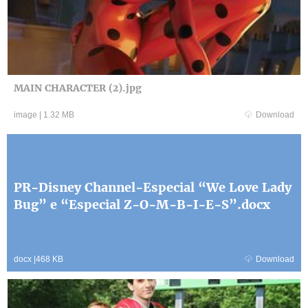
MAIN CHARACTER (2).jpg
image
|
1.32 MB
Download
PR-Disney Channel-Especial “We Love Lady
Bug” e “Especial Z-O-M-B-I-E-S”.docx
docx
|
468 KB
Download