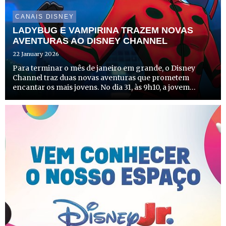
CANAIS DISNEY
LADYBUG E VAMPIRINA TRAZEM NOVAS
AVENTURAS AO DISNEY CHANNEL
22 January 2026
Para terminar o mês de janeiro em grande, o Disney
Channel traz duas novas aventuras que prometem
encantar os mais jovens. No dia 31, às 9h10, a jovem
heroína Marinette regressa para mais uma missão
internacional em “Miraculous World: As Aventuras de
Ladybug em Tóquio, S...