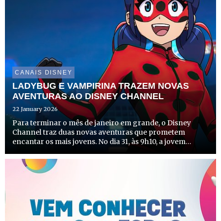
CANAIS DISNEY
LADYBUG E VAMPIRINA TRAZEM NOVAS
AVENTURAS AO DISNEY CHANNEL
22 January 2026
Para terminar o mês de janeiro em grande, o Disney
Channel traz duas novas aventuras que prometem
encantar os mais jovens. No dia 31, às 9h10, a jovem
heroína Marinette regressa para mais uma missão
internacional em “Miraculous World: As Aventuras de
Ladybug em Tóquio, S...