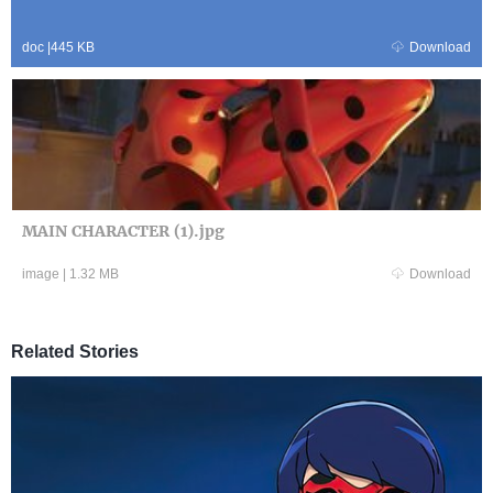
doc
|
445 KB
Download
MAIN CHARACTER (1).jpg
image
|
1.32 MB
Download
Related Stories