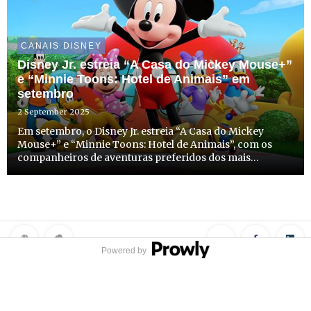
CANAIS DISNEY
Disney Jr. estreia “A Casa do Mickey Mouse+”
e “Minnie Toons: Hotel de Animais” em
setembro
2 September 2025
Em setembro, o Disney Jr. estreia “A Casa do Mickey
Mouse+” e “Minnie Toons: Hotel de Animais”, com os
companheiros de aventuras preferidos dos mais
pequenos, o Mickey,a Minnie e os seus amigos. As duas
séries têm estreia marcada para dia 8 de setembro, a
partir das 8h30...
Powered by
Privacy Policy