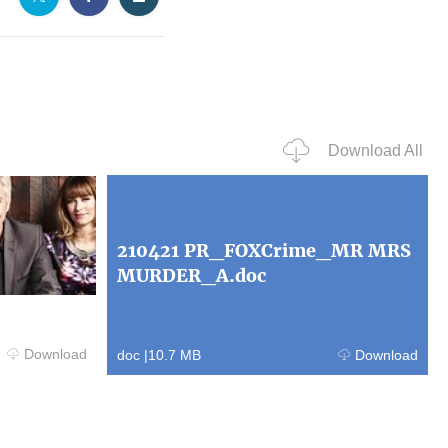
Download All
210421 PR_FOXCrime_MR MRS
MURDER_A.doc
Download
doc
|
10.7 MB
Download