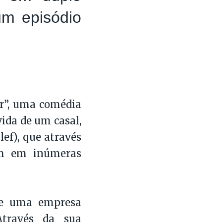
um episódio
r”, uma comédia
ida de um casal,
ef), que através
em em inúmeras
 de uma empresa
Através da sua