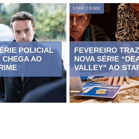
STAR CRIME
ÉRIE POLICIAL
FEVEREIRO TRA
” CHEGA AO
NOVA SÉRIE “DE
RIME
VALLEY” AO STA
CRIME