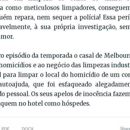
ia como meticulosos limpadores, conseguem
ém repara, nem sequer a polícia! Essa perí
riavelmente, à sua própria investigação, 
mor.
o episódio da temporada o casal de Melbourn
 homicídios e ao negócio das limpezas indust
 para limpar o local do homicídio de um co
 autoajuda, que foi esfaqueado alegadam
 pessoal. Os seus apelos de inocência faze
fiquem no hotel como hóspedes.
Shar
PDF
DOCX