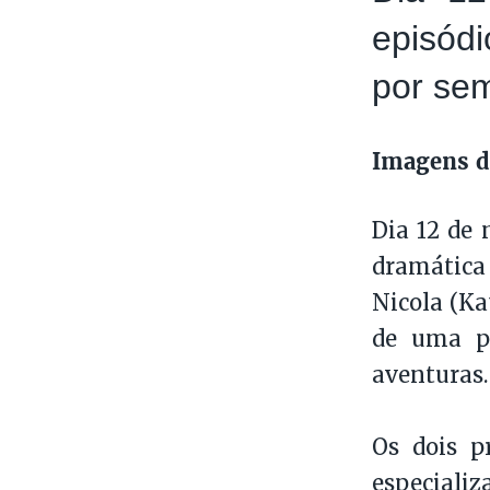
episód
por se
Imagens d
Dia 12 de
dramática 
Nicola (Ka
de uma p
aventuras.
Os dois p
especial