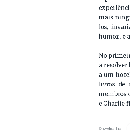
experiênc
mais ningu
los, inva
humor…e a
No primeir
a resolver
a um hotel
livros de
membros do
e Charlie 
Download as