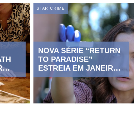
STAR CRIME
Z
NOVA SÉRIE “RETURN
ATH
TO PARADISE”
R
ESTREIA EM JANEIRO
NO STAR CRIME