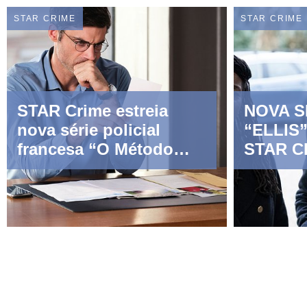
STAR CRIME
STAR CRIME
STAR Crime estreia
NOVA S
nova série policial
“ELLIS
francesa “O Método
STAR C
Wagner”