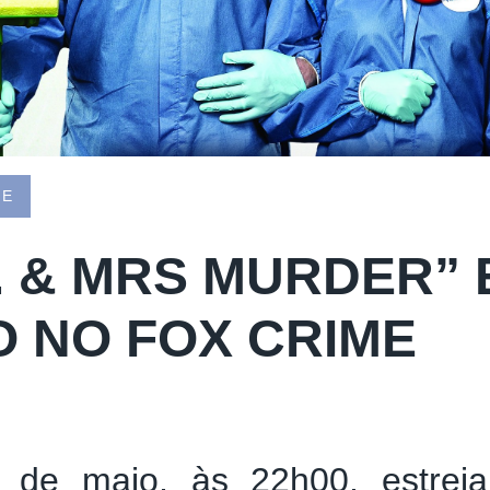
ME
. & MRS MURDER” 
O NO FOX CRIME
 de maio, às 22h00, estrei