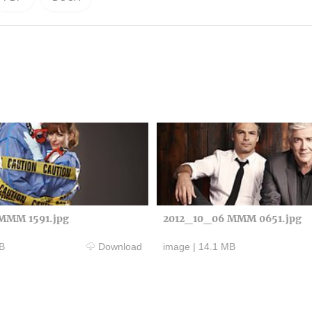
MMM 1591.jpg
2012_10_06 MMM 0651.jpg
B
Download
image
|
14.1 MB