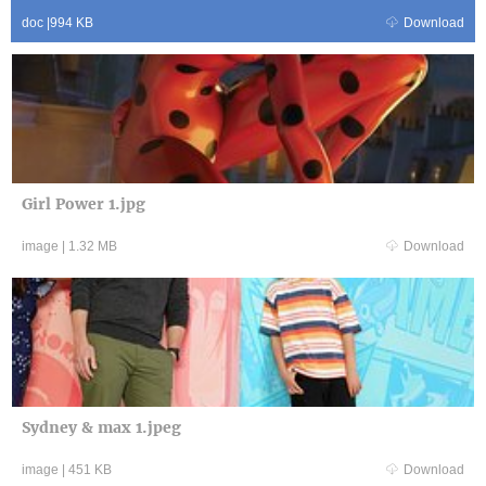
doc
|
994 KB
Download
Girl Power 1.jpg
image
|
1.32 MB
Download
Sydney & max 1.jpeg
image
|
451 KB
Download