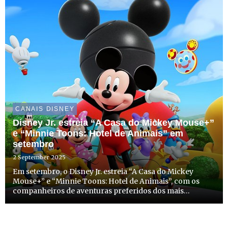
CANAIS DISNEY
Disney Jr. estreia “A Casa do Mickey Mouse+”
e “Minnie Toons: Hotel de Animais” em
setembro
2 September 2025
Em setembro, o Disney Jr. estreia “A Casa do Mickey
Mouse+” e “Minnie Toons: Hotel de Animais”, com os
companheiros de aventuras preferidos dos mais
pequenos, o Mickey,a Minnie e os seus amigos. As duas
séries têm estreia marcada para dia 8 de setembro, a
partir das 8h30...