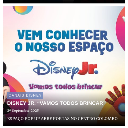
heroína Marinette regressa para mais uma missão
internacional em “Miraculous World: As Aventuras de
Ladybug em Tóquio, S...
CANAIS DISNEY
DISNEY JR. “VAMOS TODOS BRINCAR”
29 September 2025
ESPAÇO POP UP ABRE PORTAS NO CENTRO COLOMBO