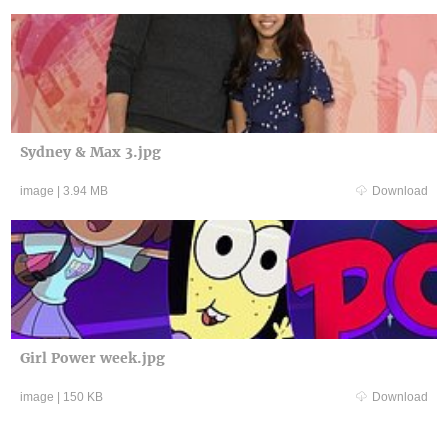
Sydney & Max 3.jpg
image
|
3.94 MB
Download
Girl Power week.jpg
image
|
150 KB
Download