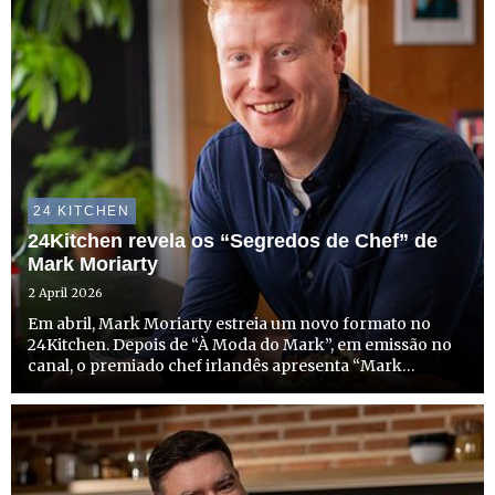
24 KITCHEN
24Kitchen revela os “Segredos de Chef” de
Mark Moriarty
2 April 2026
Em abril, Mark Moriarty estreia um novo formato no
24Kitchen. Depois de “À Moda do Mark”, em emissão no
canal, o premiado chef irlandês apresenta “Mark
Moriarty - Segredos de Chef”, onde desafia os
espectadores a repensar a forma como cozinham em
casa e a criar refeições...