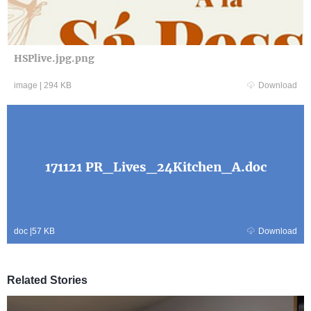
HSPlive.jpg.png
image
|
294 KB
Download
171121 PR_Lives_24Kitchen_A.doc
doc
|
57 KB
Download
Related Stories