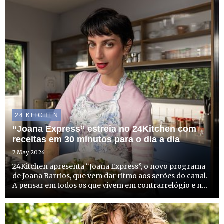
24 KITCHEN
“Joana Express” estreia no 24Kitchen com
receitas em 30 minutos para o dia a dia
7 May 2026
24Kitchen apresenta “Joana Express”, o novo programa
de Joana Barrios, que vem dar ritmo aos serões do canal.
A pensar em todos os que vivem em contrarrelógio e não
têm tempo a perder, mas que não abdicam de sabor,
criatividade e estilo à mesa, o programa é um aliado de ...