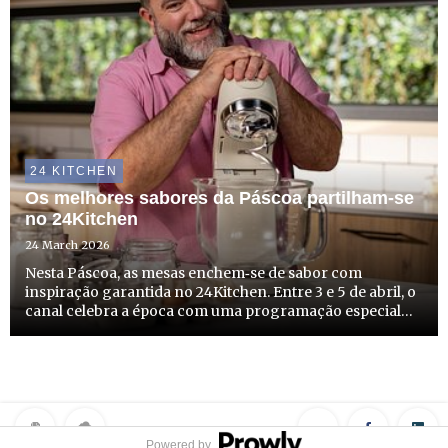
24 KITCHEN
Os melhores sabores da Páscoa partilham-se
no 24Kitchen
24 March 2026
Nesta Páscoa, as mesas enchem‑se de sabor com
inspiração garantida no 24Kitchen. Entre 3 e 5 de abril, o
canal celebra a época com uma programação especial
dedicada às tradições e aos pratos que tornam esta
quadra ainda mais especial. Ao longo do fim de semana,
algumas d...
Powered by