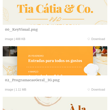
00_KeyVisual.png
image
|
488 KB
Download
02_ProgramacaoGeral_IG.png
image
|
1.11 MB
Download