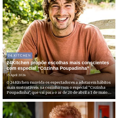
24 KITCHEN
24Kitchen propõe escolhas mais conscientes
com especial “Cozinha Poupadinha”
15 April 2026
O 24Kitchen convida os espectadores a adotarem hábitos
mais sustentáveis na cozinha com o especial “Cozinha
Poupadinha”, que vai para o ar de 20 de abril a 1 de maio.
Com duas novas estreias e episódios especiais de
algumas caras bem conhecidas do canal, o 24Kitchen
dedi...