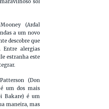
maravilhoso sol
Mooney (Ardal
vindas a um novo
ente descobre que
 Entre alergias
lle estranha este
tegrar.
Patterson (Don
e é um dos mais
obi Bakare) é um
 sua maneira, mas