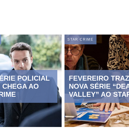
STAR CRIME
ÉRIE POLICIAL
FEVEREIRO TRA
” CHEGA AO
NOVA SÉRIE “DE
RIME
VALLEY” AO STA
CRIME