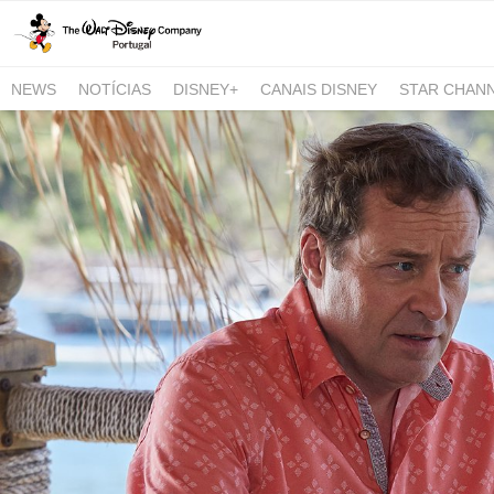
NEWS
NOTÍCIAS
DISNEY+
CANAIS DISNEY
STAR CHAN
NATIONAL GEOGRAPHIC AND NATIONAL GEOGRAPHIC WILD