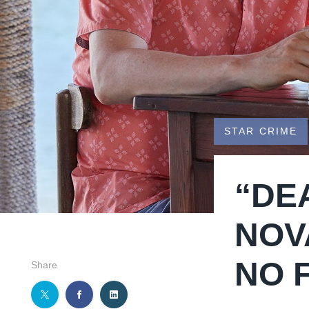
STAR CRIME
“DE
NOV
NO 
Share