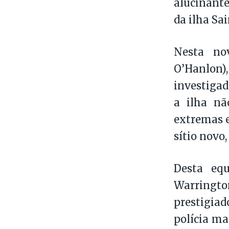
alucinant
da ilha Sa
Nesta no
O’Hanlon),
investigad
a ilha nã
extremas e
sítio novo
Desta equ
Warringto
prestigia
polícia ma