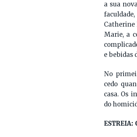
a sua nova
faculdade,
Catherine 
Marie, a c
complicad
e bebidas 
No primei
cedo qua
casa. Os i
do homicid
ESTREIA: Q