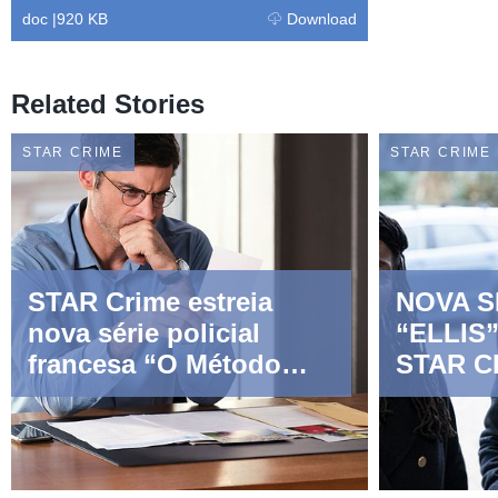
doc
|
920 KB
Download
Related Stories
STAR CRIME
STAR CRIME
STAR Crime estreia
NOVA S
nova série policial
“ELLIS
francesa “O Método
STAR C
Wagner”