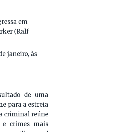
egressa em
rker (Ralf
e janeiro, às
resultado de uma
me para a estreia
ma criminal reúne
s e crimes mais