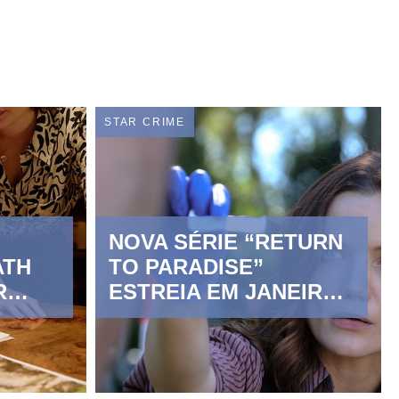
STAR CRIME
Z
NOVA SÉRIE “RETURN
ATH
TO PARADISE”
R
ESTREIA EM JANEIRO
NO STAR CRIME