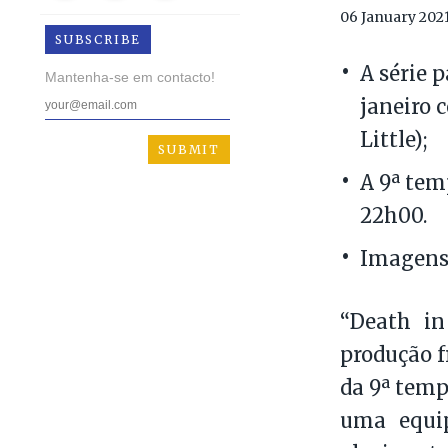
06 January 202
SUBSCRIBE
A série 
Mantenha-se em contacto!
janeiro 
Little);
A 9ª tem
22h00.
Imagens
“Death in
produção f
da 9ª temp
uma equip