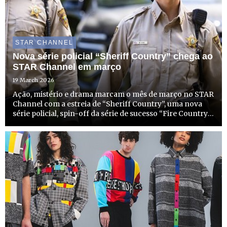
STAR CHANNEL
Nova série policial “Sheriff Country” chega ao
STAR Channel em março
19 March 2026
Ação, mistério e drama marcam o mês de março no STAR
Channel com a estreia de “Sheriff Country”, uma nova
série policial, spin-off da série de sucesso “Fire Country”.
No dia 31 de março, a partir das 22h15, o STAR Channel
não só começa a emitir esta nova e entusiasmante ...