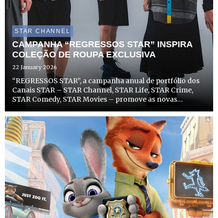
STAR CHANNEL
CAMPANHA “REGRESSOS STAR” INSPIRA
COLEÇÃO DE ROUPA EXCLUSIVA
22 January 2026
“REGRESSOS STAR”, a campanha anual de portfólio dos
Canais STAR – STAR Channel, STAR Life, STAR Crime,
STAR Comedy, STAR Movies – promove as novas
temporadas de séries e filmes de sucesso dos canais, com
um toque de nostalgia modernizada, para mostrar que
aquilo que nos ...