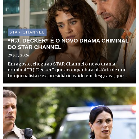
STAR CHANNEL
“R.J. DECKER” É O NOVO DRAMA CRIMINAL
DO STAR CHANNEL
29 July 2026
Em agosto, chega ao STAR Channel o novo drama
criminal “R.J. Decker”, que acompanha a história de um
fotojornalista e ex-presidiário caído em desgraça, que
recomeça a vida como investigador privado no
solarengo e criminoso Sul da Flórida. A estreia desta
produção que com...