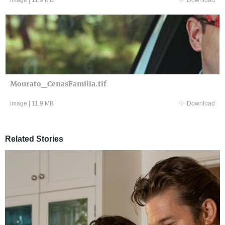
image
|
11.9 MB
Download
Mourato_CenasFamilia.tif
image
|
11.9 MB
Download
Related Stories