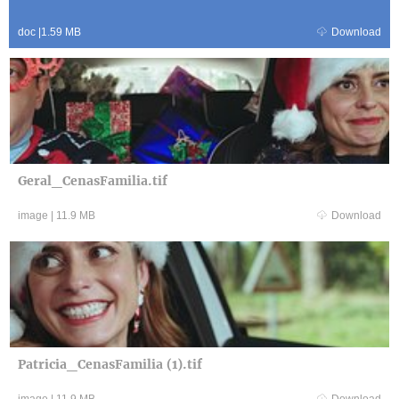
doc
|
1.59 MB
Download
Geral_CenasFamilia.tif
image
|
11.9 MB
Download
Patricia_CenasFamilia (1).tif