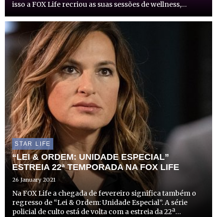
isso a FOX Life recriou as suas sessões de wellness,
iniciadas no ano passado, e apresenta as FOX Life
Wellness Session@Home, numa edição virtual que
decorrerá atravé...
STAR LIFE
“LEI & ORDEM: UNIDADE ESPECIAL”
ESTREIA 22ª TEMPORADA NA FOX LIFE
26 January 2021
Na FOX Life a chegada de fevereiro significa também o
regresso de “Lei & Ordem: Unidade Especial”. A série
policial de culto está de volta com a estreia da 22ª