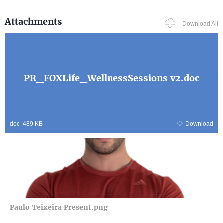
Attachments
Download All
PR_FOXLife_WellnessSessions v2.doc
doc
|
489 KB
Download
Paulo Teixeira Present.png