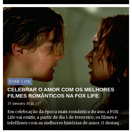
temporada no dia 8 de fevereiro, pelas 23h10. Nesta nova
temporada a equipa de detetives de elite da Políci...
STAR LIFE
CELEBRAR O AMOR COM OS MELHORES
FILMES ROMÂNTICOS NA FOX LIFE
25 January 2021
Em celebração da época mais romântica do ano, a FOX
Life vai emitir, a partir de dia 1 de fevereiro, os filmes e
telefilmes com as melhores histórias de amor. O destaque
vai para o clássico “Titanic”, no esperado Dia dos