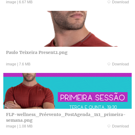
image
|
6.67 MB
Download
Paulo Teixeira Present2.png
image
|
7.6 MB
Download
FLP-wellness_Préevento_PostAgenda_1x1_primeira-
semana.png
image
|
1.08 MB
Download