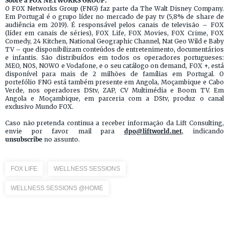
Sobre a FOX NETWORKS GROUP:
O FOX Networks Group (FNG) faz parte da The Walt Disney Company.
Em Portugal é o grupo líder no mercado de pay tv (5,8% de share de
audiência em 2019). É responsável pelos canais de televisão – FOX
(líder em canais de séries), FOX Life, FOX Movies, FOX Crime, FOX
Comedy, 24 Kitchen, National Geographic Channel, Nat Geo Wild e Baby
TV – que disponibilizam conteúdos de entretenimento, documentários
e infantis. São distribuídos em todos os operadores portugueses:
MEO, NOS, NOWO e Vodafone, e o seu catálogo on demand, FOX +, está
disponível para mais de 2 milhões de famílias em Portugal. O
portefólio FNG está também presente em Angola, Moçambique e Cabo
Verde, nos operadores DStv, ZAP, CV Multimédia e Boom TV. Em
Angola e Moçambique, em parceria com a DStv, produz o canal
exclusivo Mundo FOX.
Caso não pretenda continua a receber informação da Lift Consulting,
envie por favor mail para
dpo@liftworld.net
, indicando
unsubscribe
no assunto.
FOX LIFE
WELLNESS SESSIONS
WELLNESS SESSIONS @HOME