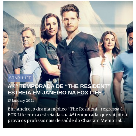
Namorados, dia 14, uma aclamada obra prima cinemat...
STAR LIFE
A 4ª TEMPORADA DE “THE RESIDENT”
ESTREIA EM JANEIRO NA FOX LIFE
13 January 2021
Em janeiro, o drama médico “The Resident” regressa à
FOX Life com a estreia da sua 4ª temporada, que vai pôr à
prova os profissionais de saúde do Chastain Memorial
Hospital, à medida que se deparam com desafios que
nunca imaginaram.