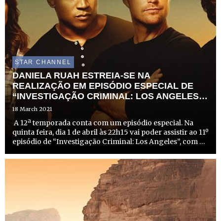
STAR CHANNEL
DANIELA RUAH ESTREIA-SE NA
REALIZAÇÃO EM EPISÓDIO ESPECIAL DE
“INVESTIGAÇÃO CRIMINAL: LOS ANGELES”
NA FOX
18 March 2021
A 12ª temporada conta com um episódio especial. Na
quinta feira, dia 1 de abril às 22h15 vai poder assistir ao 11º
episódio de “Investigação Criminal: Los Angeles”, com a
realização da portuguesa Daniela Ruah, que interpreta o
papel de Kensi Blye. A atriz de 37 anos est...