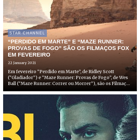
STAR CHANNEL
“PERDIDO EM MARTE” E “MAZE RUNNER:
PROVAS DE FOGO” SÃO OS FILMAÇOS FOX
EM FEVEREIRO
22 January 2021
Em fevereiro “Perdido em Marte”, de Ridley Scott
(“Gladiador”) e “Maze Runner: Provas de Fogo”, de Wes
Ball (“Maze Runner: Correr ou Morrer”), são os Filmaços
FOX. Estes dois filmes acompanham as aventuras
entusiasmantes de Mark Watney (Matt Damon) em Marte
e de Thomas (...