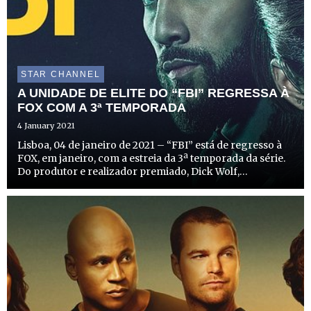
STAR CHANNEL
A UNIDADE DE ELITE DO “FBI” REGRESSA À
FOX COM A 3ª TEMPORADA
4 January 2021
Lisboa, 04 de janeiro de 2021 – “FBI” está de regresso à
FOX, em janeiro, com a estreia da 3ª temporada da série.
Do produtor e realizador premiado, Dick Wolf,
responsável pelo sucesso “Lei & Ordem”, “FBI” é um
drama intenso que explora o funcionamento interno do
esc...