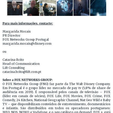
Para mais informações, contacte:
Margarida Morais
PR Director
FOX Networks Group Portugal
margarida.morais@disney.com
ou
Catarina Brito
Head of Communication
Lift Consulting
catarina.brito@lift.com.pt
Sobre a FOX NETWORKS GROUP:
O FOX Networks Group (FNG) faz parte da The Walt Disney Company.
Em Portugal é o grupo líder no mercado de pay tv (5,8% de share de
audiência em 2019). É responsável pelos canais de televisão – FOX
(líder em canais de séries), FOX Life, FOX Movies, FOX Crime, FOX
Comedy, 24 Kitchen, National Geographic Channel, Nat Geo Wild e Baby
TV – que disponibilizam conteúdos de entretenimento, documentários
e infantis. São distribuídos em todos os operadores portugueses:
MEO, NOS, NOWO e Vodafone, e o seu catálogo on demand, FOX +, está