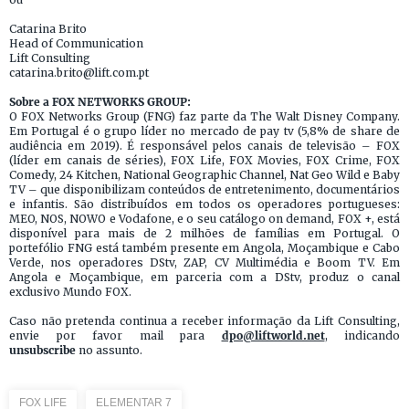
Catarina Brito
Head of Communication
Lift Consulting
catarina.brito@lift.com.pt
Sobre a FOX NETWORKS GROUP:
O FOX Networks Group (FNG) faz parte da The Walt Disney Company.
Em Portugal é o grupo líder no mercado de pay tv (5,8% de share de
audiência em 2019). É responsável pelos canais de televisão – FOX
(líder em canais de séries), FOX Life, FOX Movies, FOX Crime, FOX
Comedy, 24 Kitchen, National Geographic Channel, Nat Geo Wild e Baby
TV – que disponibilizam conteúdos de entretenimento, documentários
e infantis. São distribuídos em todos os operadores portugueses:
MEO, NOS, NOWO e Vodafone, e o seu catálogo on demand, FOX +, está
disponível para mais de 2 milhões de famílias em Portugal. O
portefólio FNG está também presente em Angola, Moçambique e Cabo
Verde, nos operadores DStv, ZAP, CV Multimédia e Boom TV. Em
Angola e Moçambique, em parceria com a DStv, produz o canal
exclusivo Mundo FOX.
Caso não pretenda continua a receber informação da Lift Consulting,
envie por favor mail para
dpo@liftworld.net
, indicando
unsubscribe
no assunto.
FOX LIFE
ELEMENTAR 7