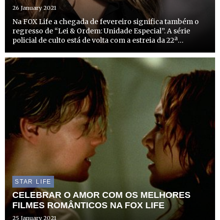
26 January 2021
Na FOX Life a chegada de fevereiro significa também o
regresso de “Lei & Ordem: Unidade Especial”. A série
policial de culto está de volta com a estreia da 22ª
temporada no dia 8 de fevereiro, pelas 23h10. Nesta nova
temporada a equipa de detetives de elite da Políci...
STAR LIFE
CELEBRAR O AMOR COM OS MELHORES
FILMES ROMÂNTICOS NA FOX LIFE
25 January 2021