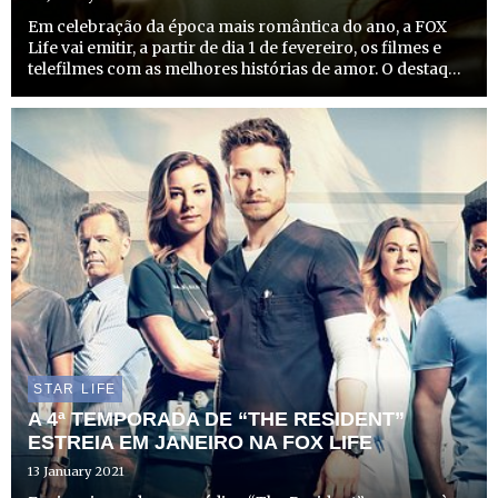
Em celebração da época mais romântica do ano, a FOX
Life vai emitir, a partir de dia 1 de fevereiro, os filmes e
telefilmes com as melhores histórias de amor. O destaque
vai para o clássico “Titanic”, no esperado Dia dos
Namorados, dia 14, uma aclamada obra prima cinemat...
STAR LIFE
A 4ª TEMPORADA DE “THE RESIDENT”
ESTREIA EM JANEIRO NA FOX LIFE
13 January 2021