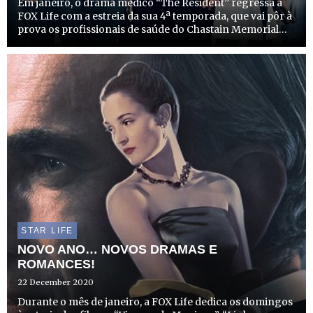
Em janeiro, o drama médico “The Resident” regressa à
FOX Life com a estreia da sua 4ª temporada, que vai pôr à
prova os profissionais de saúde do Chastain Memorial
Hospital, à medida que se deparam com desafios que
nunca imaginaram.
STAR LIFE
NOVO ANO… NOVOS DRAMAS E
ROMANCES!
22 December 2020
Durante o mês de janeiro, a FOX Life dedica os domingos