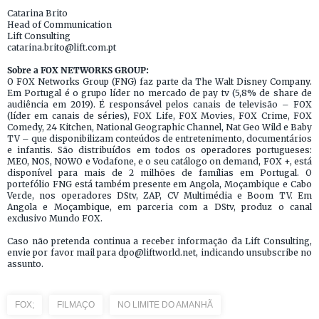
Catarina Brito
Head of Communication
Lift Consulting
catarina.brito@lift.com.pt
Sobre a FOX NETWORKS GROUP:
O FOX Networks Group (FNG) faz parte da The Walt Disney Company.
Em Portugal é o grupo líder no mercado de pay tv (5,8% de share de
audiência em 2019). É responsável pelos canais de televisão – FOX
(líder em canais de séries), FOX Life, FOX Movies, FOX Crime, FOX
Comedy, 24 Kitchen, National Geographic Channel, Nat Geo Wild e Baby
TV – que disponibilizam conteúdos de entretenimento, documentários
e infantis. São distribuídos em todos os operadores portugueses:
MEO, NOS, NOWO e Vodafone, e o seu catálogo on demand, FOX +, está
disponível para mais de 2 milhões de famílias em Portugal. O
portefólio FNG está também presente em Angola, Moçambique e Cabo
Verde, nos operadores DStv, ZAP, CV Multimédia e Boom TV. Em
Angola e Moçambique, em parceria com a DStv, produz o canal
exclusivo Mundo FOX.
Caso não pretenda continua a receber informação da Lift Consulting,
envie por favor mail para dpo@liftworld.net, indicando unsubscribe no
assunto.
FOX;
FILMAÇO
NO LIMITE DO AMANHÃ