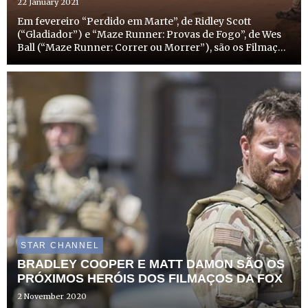
22 January 2021
Em fevereiro “Perdido em Marte”, de Ridley Scott
(“Gladiador”) e “Maze Runner: Provas de Fogo”, de Wes
Ball (“Maze Runner: Correr ou Morrer”), são os Filmaços
FOX. Estes dois filmes acompanham as aventuras
entusiasmantes de Mark Watney (Matt Damon) em Marte
e de Thomas (...
STAR CHANNEL
BRADLEY COOPER E MATT DAMON SÃO OS
PRÓXIMOS HERÓIS DOS FILMAÇOS DA FOX
2 November 2020