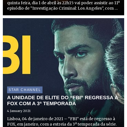
quinta feira, dia 1 de abril às 22h15 vai poder assistir ao 11º
episódio de “Investigação Criminal: Los Angeles”, com a
realização da portuguesa Daniela Ruah, que interpreta o
papel de Kensi Blye. A atriz de 37 anos est...
STAR CHANNEL
A UNIDADE DE ELITE DO “FBI” REGRESSA À
FOX COM A 3ª TEMPORADA
4 January 2021
Lisboa, 04 de janeiro de 2021 – “FBI” está de regresso à
FOX, em janeiro, com a estreia da 3ª temporada da série.