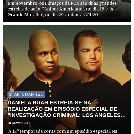
Em novembro, os Filmaços da FOX são duas grandes
estreias de ação: “Sniper Americano”, no dia 15 e “A
Grande Muralha”, no dia 29, ambos às 21h20.
STAR CHANNEL
DANIELA RUAH ESTREIA-SE NA
REALIZAÇÃO EM EPISÓDIO ESPECIAL DE
“INVESTIGAÇÃO CRIMINAL: LOS ANGELES”
NA FOX
18 March 2021
A 12ª temporada conta com um episódio especial. Na