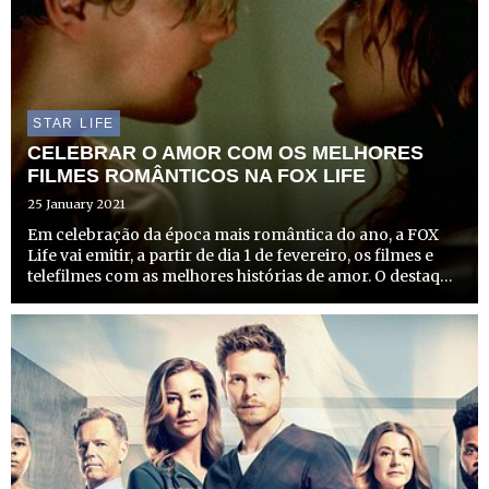
STAR LIFE
CELEBRAR O AMOR COM OS MELHORES
FILMES ROMÂNTICOS NA FOX LIFE
25 January 2021
Em celebração da época mais romântica do ano, a FOX
Life vai emitir, a partir de dia 1 de fevereiro, os filmes e
telefilmes com as melhores histórias de amor. O destaque
vai para o clássico “Titanic”, no esperado Dia dos
Namorados, dia 14, uma aclamada obra prima cinemat...