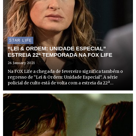
STAR LIFE
“LEI & ORDEM: UNIDADE ESPECIAL”
ESTREIA 22ª TEMPORADA NA FOX LIFE
26 January 2021
Na FOX Life a chegada de fevereiro significa também o
regresso de “Lei & Ordem: Unidade Especial”. A série
policial de culto está de volta com a estreia da 22ª
temporada no dia 8 de fevereiro, pelas 23h10. Nesta nova
temporada a equipa de detetives de elite da Políci...