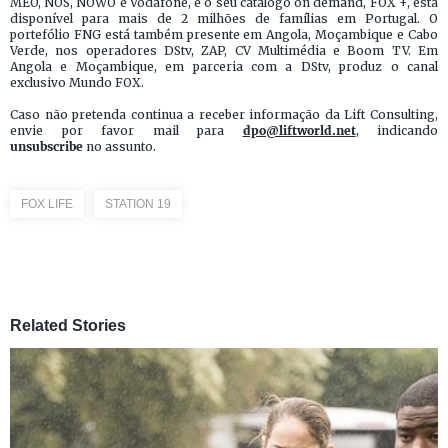
MEO, NOS, NOWO e Vodafone, e o seu catálogo on demand, FOX +, está
disponível para mais de 2 milhões de famílias em Portugal. O
portefólio FNG está também presente em Angola, Moçambique e Cabo
Verde, nos operadores DStv, ZAP, CV Multimédia e Boom TV. Em
Angola e Moçambique, em parceria com a DStv, produz o canal
exclusivo Mundo FOX.
Caso não pretenda continua a receber informação da Lift Consulting,
envie por favor mail para
dpo@liftworld.net
, indicando
unsubscribe
no assunto.
FOX LIFE
STATION 19
Related Stories