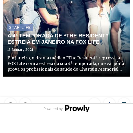
STAR LIFE
A 4ª TEMPORADA DE “THE RESIDENT”
ESTREIA EM JANEIRO NA FOX LIFE
13 January 2021
Em janeiro, o drama médico “The Resident” regressa à
FOX Life com a estreia da sua 4ª temporada, que vai pôr à
prova os profissionais de saúde do Chastain Memorial
Hospital, à medida que se deparam com desafios que
nunca imaginaram.
Powered by
Privacy Policy