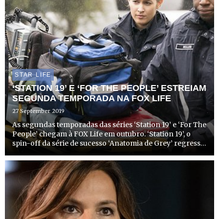
STAR LIFE
‘STATION 19’ E ‘FOR THE PEOPLE’ ESTREIAM
SEGUNDA TEMPORADA NA FOX LIFE
27 September 2019
As segundas temporadas das séries ‘Station 19’ e ‘For The
People’ chegam à FOX Life em outubro. ‘Station 19’, o
spin-off da série de sucesso ‘Anatomia de Grey’ regressa
no dia 7 de outubro, às 22h20, em episódio duplo, e
emissão às segundas-feiras no mesmo horário. ‘For ...