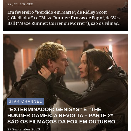
22 January 2021
Em fevereiro “Perdido em Marte”, de Ridley Scott
(“Gladiador”) e “Maze Runner: Provas de Fogo”, de Wes
Ball (“Maze Runner: Correr ou Morrer”), são os Filmaços
FOX. Estes dois filmes acompanham as aventuras
entusiasmantes de Mark Watney (Matt Damon) em Marte
e de Thomas (...
STAR CHANNEL
“EXTERMINADOR: GENISYS” E “THE
HUNGER GAMES: A REVOLTA – PARTE 2”
SÃO OS FILMAÇOS DA FOX EM OUTUBRO
29 September 2020