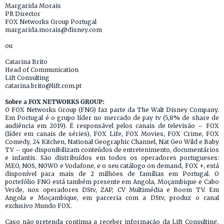
Margarida Morais
PR Director
FOX Networks Group Portugal
margarida.morais@disney.com
ou
Catarina Brito
Head of Communication
Lift Consulting
catarina.brito@lift.com.pt
Sobre a FOX NETWORKS GROUP:
O FOX Networks Group (FNG) faz parte da The Walt Disney Company.
Em Portugal é o grupo líder no mercado de pay tv (5,8% de share de
audiência em 2019). É responsável pelos canais de televisão – FOX
(líder em canais de séries), FOX Life, FOX Movies, FOX Crime, FOX
Comedy, 24 Kitchen, National Geographic Channel, Nat Geo Wild e Baby
TV – que disponibilizam conteúdos de entretenimento, documentários
e infantis. São distribuídos em todos os operadores portugueses:
MEO, NOS, NOWO e Vodafone, e o seu catálogo on demand, FOX +, está
disponível para mais de 2 milhões de famílias em Portugal. O
portefólio FNG está também presente em Angola, Moçambique e Cabo
Verde, nos operadores DStv, ZAP, CV Multimédia e Boom TV. Em
Angola e Moçambique, em parceria com a DStv, produz o canal
exclusivo Mundo FOX.
Caso não pretenda continua a receber informação da Lift Consulting,