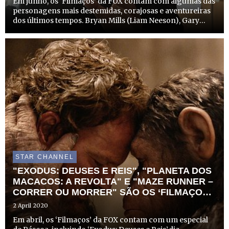
Em junho, os ‘Filmaços’ da FOX contam com algumas das
personagens mais destemidas, corajosas e aventureiras
dos últimos tempos. Bryan Mills (Liam Neeson), Gary
"Eggsy" Unwin (Taron Egerton) e o agente Harry Hart
(Colin Firth) estarão na FOX, , às 21h20, nos filmes
‘Taken...
STAR CHANNEL
"EXODUS: DEUSES E REIS", "PLANETA DOS
MACACOS: A REVOLTA" E "MAZE RUNNER –
CORRER OU MORRER" SÃO OS ‘FILMAÇOS’
DA FOX EM ABRIL
2 April 2020
Em abril, os ‘Filmaços’ da FOX contam com um especial