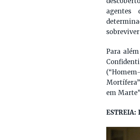
descobert
agentes 
determinad
sobreviver
Para além
Confident
(“Homem-
Mortífera”
em Marte”
ESTREIA: D