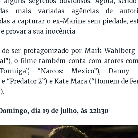
o alguns segredos duvidosos. Agora, sendo
das mais variadas agências de autori
as a capturar o ex-Marine sem piedade, est
 e provar a sua inocência.
 de ser protagonizado por Mark Wahlberg (
ial”), o filme também conta com atores co
Formiga”, “Narcos: Mexico”), Danny 
 e “Predator 2”) e Kate Mara (“Homem de Fer
).
omingo, dia 19 de julho, às 22h30