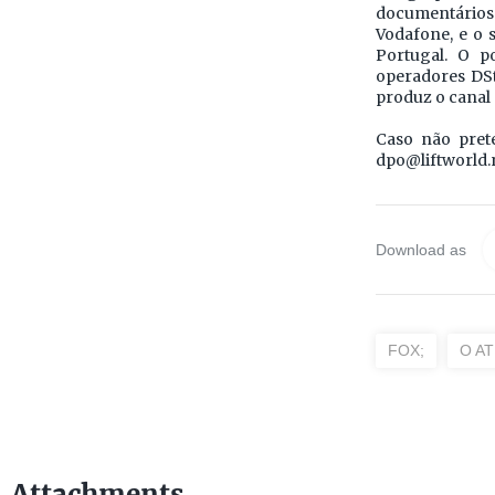
documentários 
Vodafone, e o 
Portugal. O p
operadores DSt
produz o canal
Caso não pret
dpo@liftworld.
Download as
FOX;
O A
Attachments