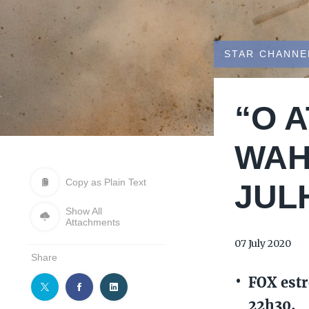
STAR CHANNE
“O 
WAH
Copy as Plain Text
JUL
Show All
Attachments
07 July 2020
Share
FOX estr
22h30.