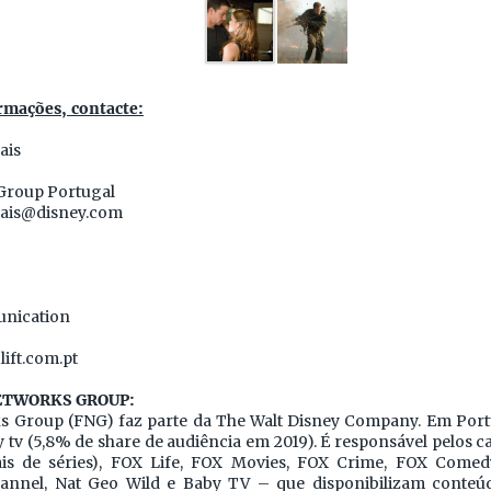
rmações, contacte:
ais
Group Portugal
ais@disney.com
nication
lift.com.pt
NETWORKS GROUP:
 Group (FNG) faz parte da The Walt Disney Company. Em Portu
tv (5,8% de share de audiência em 2019). É responsável pelos c
is de séries), FOX Life, FOX Movies, FOX Crime, FOX Comedy
annel, Nat Geo Wild e Baby TV – que disponibilizam conteúd