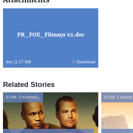
PR_FOX_Filmaço v2.doc
doc
|
1.17 MB
Download
Related Stories
STAR CHANNEL
STAR CHANN