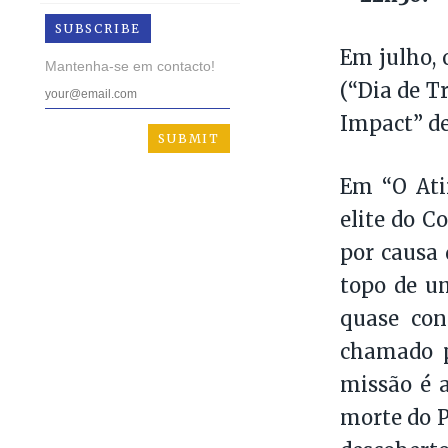
SUBSCRIBE
Em julho, 
Mantenha-se em contacto!
(“Dia de T
Impact” de
Em “O Ati
elite do C
por causa 
topo de u
quase con
chamado p
missão é 
morte do P