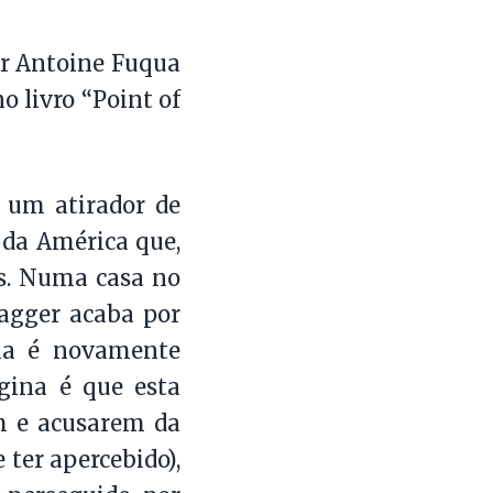
or Antoine Fuqua
o livro “Point of
 um atirador de
 da América que,
es. Numa casa no
agger acaba por
dia é novamente
ina é que esta
m e acusarem da
 ter apercebido),