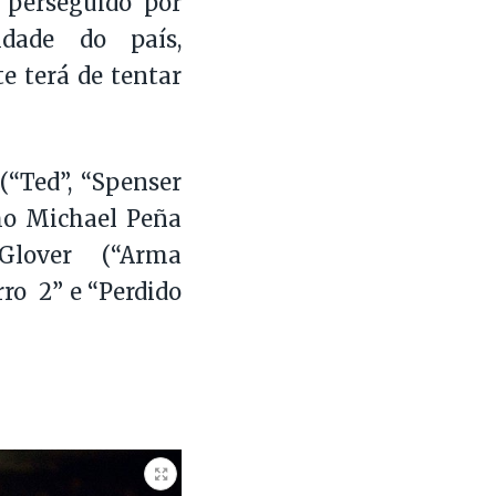
 perseguido por
dade do país,
e terá de tentar
“Ted”, “Spenser
mo Michael Peña
Glover (“Arma
ro 2” e “Perdido