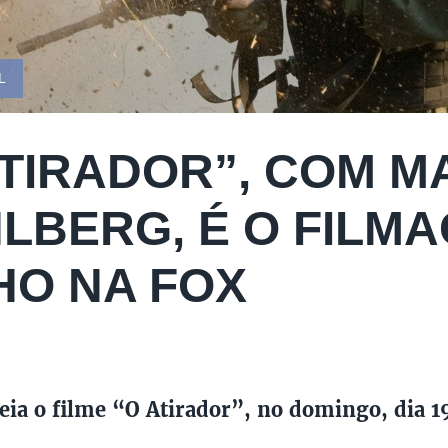
L
ATIRADOR”, COM M
LBERG, É O FILMA
HO NA FOX
eia o filme “O Atirador”, no domingo, dia 19